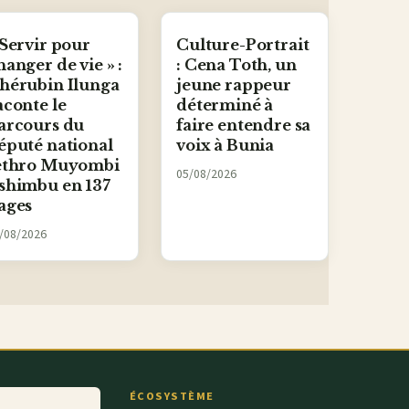
 Servir pour
Culture-Portrait
hanger de vie » :
: Cena Toth, un
hérubin Ilunga
jeune rappeur
aconte le
déterminé à
arcours du
faire entendre sa
éputé national
voix à Bunia
ethro Muyombi
05/08/2026
shimbu en 137
ages
/08/2026
ÉCOSYSTÈME