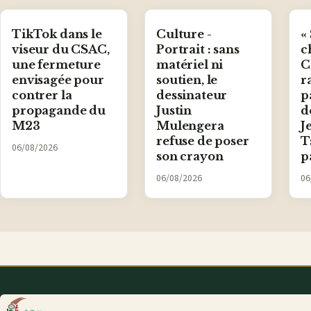
TikTok dans le
Culture -
«
viseur du CSAC,
Portrait : sans
c
une fermeture
matériel ni
C
envisagée pour
soutien, le
r
contrer la
dessinateur
p
propagande du
Justin
d
M23
Mulengera
J
refuse de poser
T
06/08/2026
son crayon
p
06/08/2026
06