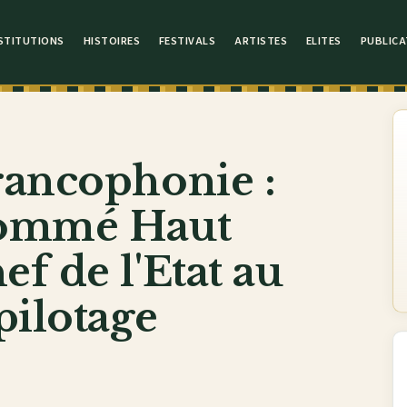
STITUTIONS
HISTOIRES
FESTIVALS
ARTISTES
ELITES
PUBLICA
rancophonie :
nommé Haut
f de l'Etat au
pilotage