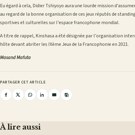
Eu égard à cela, Didier Tshiyoyo aura une lourde mission d'assumer 
au regard de la bonne organisation de ces jeux réputés de standin
sportives et culturelles sur l'espace francophone mondial.
A titre de rappel, Kinshasa a été désignée par l'organisation int
hôte devant abriter les IXème Jeux de la Francophonie en 2021.
Masand Mafuta
PARTAGER CET ARTICLE
Copier
Partager
Partager
Partager
Partager
Partager
le
lien
sur
sur
sur
sur
par
Facebook
X
WhatsApp
LinkedIn
e-
mail
À lire aussi