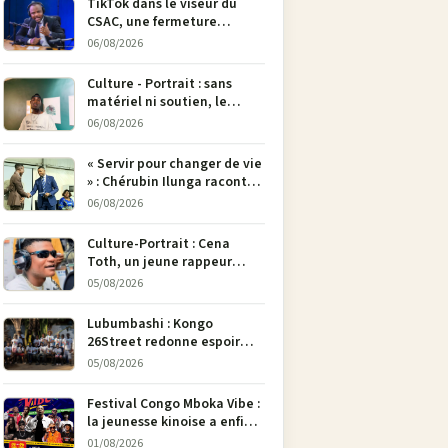
TikTok dans le viseur du
CSAC, une fermeture
envisagée pour contrer la
06/08/2026
propagande du M23
Culture - Portrait : sans
matériel ni soutien, le
dessinateur Justin
06/08/2026
Mulengera refuse de poser
son crayon
« Servir pour changer de vie
» : Chérubin Ilunga raconte
le parcours du député
06/08/2026
national Jethro Muyombi
Tshimbu en 137 pages
Culture-Portrait : Cena
Toth, un jeune rappeur
déterminé à faire entendre
05/08/2026
sa voix à Bunia
Lubumbashi : Kongo
26Street redonne espoir
aux enfants de la rue par
05/08/2026
l’art
Festival Congo Mboka Vibe :
la jeunesse kinoise a enfin
sa plateforme de culture
01/08/2026