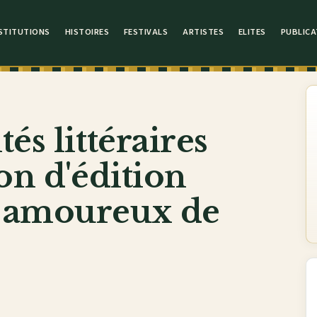
STITUTIONS
HISTOIRES
FESTIVALS
ARTISTES
ELITES
PUBLICA
és littéraires
on d'édition
 amoureux de