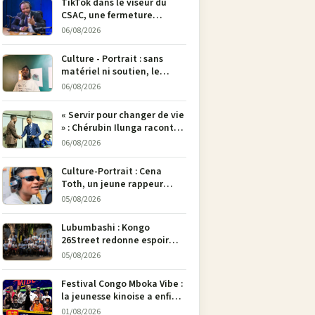
TikTok dans le viseur du
CSAC, une fermeture
envisagée pour contrer la
06/08/2026
propagande du M23
Culture - Portrait : sans
matériel ni soutien, le
dessinateur Justin
06/08/2026
Mulengera refuse de poser
son crayon
« Servir pour changer de vie
» : Chérubin Ilunga raconte
le parcours du député
06/08/2026
national Jethro Muyombi
Tshimbu en 137 pages
Culture-Portrait : Cena
Toth, un jeune rappeur
déterminé à faire entendre
05/08/2026
sa voix à Bunia
Lubumbashi : Kongo
26Street redonne espoir
aux enfants de la rue par
05/08/2026
l’art
Festival Congo Mboka Vibe :
la jeunesse kinoise a enfin
sa plateforme de culture
01/08/2026