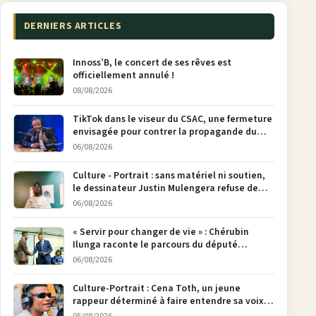
DERNIERS ARTICLES
Innoss’B, le concert de ses rêves est
officiellement annulé !
08/08/2026
TikTok dans le viseur du CSAC, une fermeture
envisagée pour contrer la propagande du
M23
06/08/2026
Culture - Portrait : sans matériel ni soutien,
le dessinateur Justin Mulengera refuse de
poser son crayon
06/08/2026
« Servir pour changer de vie » : Chérubin
Ilunga raconte le parcours du député
national Jethro Muyombi Tshimbu en 137
06/08/2026
pages
Culture-Portrait : Cena Toth, un jeune
rappeur déterminé à faire entendre sa voix à
Bunia