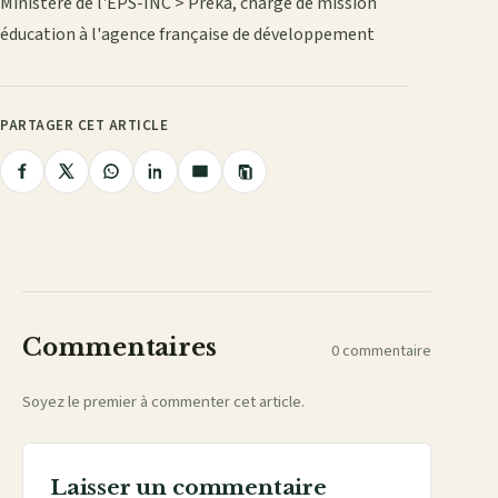
Ministère de l'EPS-INC > Preka, chargé de mission
éducation à l'agence française de développement
PARTAGER CET ARTICLE
Copier
Partager
Partager
Partager
Partager
Partager
le
lien
sur
sur
sur
sur
par
Facebook
X
WhatsApp
LinkedIn
e-
mail
Commentaires
0 commentaire
Soyez le premier à commenter cet article.
Laisser un commentaire