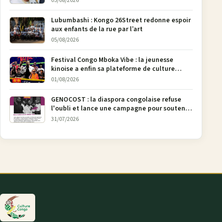
05/08/2026
Lubumbashi : Kongo 26Street redonne espoir
aux enfants de la rue par l’art
05/08/2026
Festival Congo Mboka Vibe : la jeunesse
kinoise a enfin sa plateforme de culture
urbaine
01/08/2026
GENOCOST : la diaspora congolaise refuse
l'oubli et lance une campagne pour soutenir
la pétition FONAREV depuis Bruxelles
31/07/2026