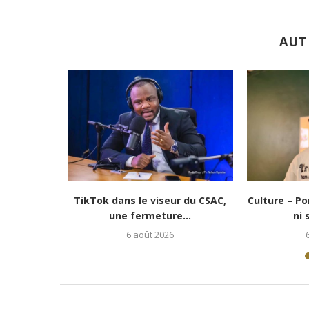
AUT
ur changer de vie » :...
Culture-Portrait : Cena Toth, un
jeune rappeur déterminé...
6 août 2026
5 août 2026