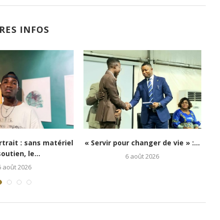
RES INFOS
Lubumbashi : Kongo 26Street
Festival Congo Mboka Vibe
redonne espoir aux enfants...
jeunesse kinoise...
5 août 2026
1 août 2026