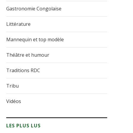
Gastronomie Congolaise
Littérature
Mannequin et top modèle
Théâtre et humour
Traditions RDC
Tribu
 : la
GENOCOST : la diaspora
Table de Y
congolaise refuse l’oubli et...
responsabilités
Vidéos
1 août 2026
31 juil
LES PLUS LUS