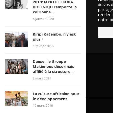
2019: MYRTHE EKUBA
de vos 
BOSENDJU remporte la
LES VISITES
partage
couronne...
rendent 
4 janvier 2020
notre po
15533176 visite(s)
Kiripi Katembo, n’y est
plus !
1 février 2016
Danse : le Groupe
Makinnous désormais
affilié à la structure...
2 mars 2021
La culture africaine pour
le développement
10 mars 2016