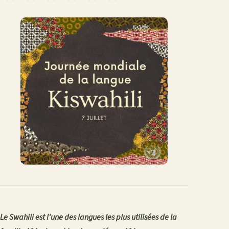
le
sur
sur
sur
sur
par
lien
Facebook
X
WhatsApp
LinkedIn
e-
mail
Le Swahili est l'une des langues les plus utilisées de la