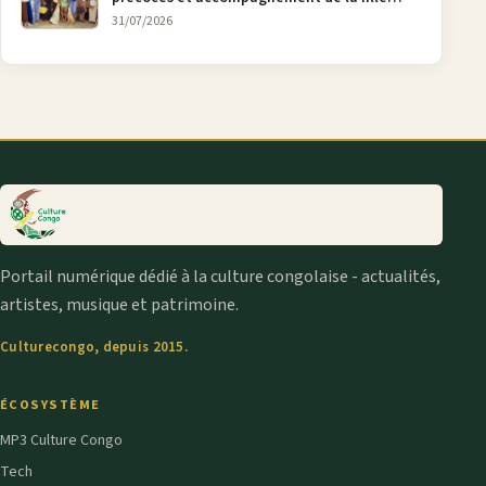
aînée, la diaspora en débat
31/07/2026
Portail numérique dédié à la culture congolaise - actualités,
artistes, musique et patrimoine.
Culturecongo, depuis 2015.
ÉCOSYSTÈME
MP3 Culture Congo
Tech