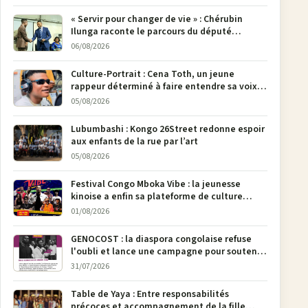
« Servir pour changer de vie » : Chérubin
Ilunga raconte le parcours du député
national Jethro Muyombi Tshimbu en 137
06/08/2026
pages
Culture-Portrait : Cena Toth, un jeune
rappeur déterminé à faire entendre sa voix à
Bunia
05/08/2026
Lubumbashi : Kongo 26Street redonne espoir
aux enfants de la rue par l’art
05/08/2026
Festival Congo Mboka Vibe : la jeunesse
kinoise a enfin sa plateforme de culture
urbaine
01/08/2026
GENOCOST : la diaspora congolaise refuse
l'oubli et lance une campagne pour soutenir
la pétition FONAREV depuis Bruxelles
31/07/2026
Table de Yaya : Entre responsabilités
précoces et accompagnement de la fille