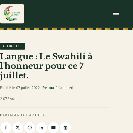
ACTUALITÉS
Langue : Le Swahili à
l'honneur pour ce 7
juillet.
Publié le 07 juillet 2022 ·
Retour à l'accueil
2 072 vues
PARTAGER CET ARTICLE
Copier
Partager
Partager
Partager
Partager
Partager