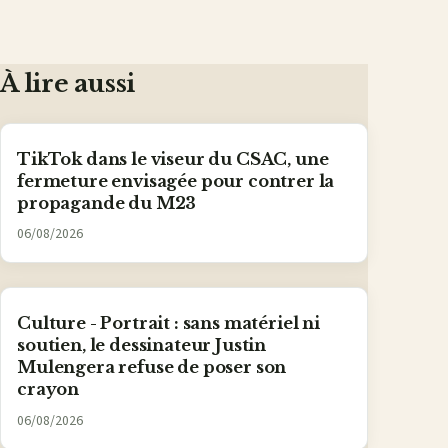
lien
sur
sur
sur
sur
par
Facebook
X
WhatsApp
LinkedIn
e-
mail
À lire aussi
TikTok dans le viseur du CSAC, une
fermeture envisagée pour contrer la
propagande du M23
06/08/2026
Culture - Portrait : sans matériel ni
soutien, le dessinateur Justin
Mulengera refuse de poser son
crayon
06/08/2026