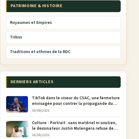
PATRIMOINE & HISTOIRE
Royaumes et Empires
Tribus
Traditions et ethnies de la RDC
DERNIERS ARTICLES
TikTok dans le viseur du CSAC, une fermeture
envisagée pour contrer la propagande du
M23
06/08/2026
Culture - Portrait : sans matériel ni soutien,
le dessinateur Justin Mulengera refuse de
poser son crayon
06/08/2026