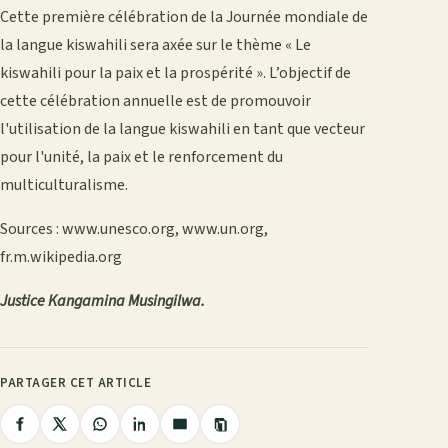
Cette première célébration de la Journée mondiale de
la langue kiswahili sera axée sur le thème « Le
kiswahili pour la paix et la prospérité ». L’objectif de
cette célébration annuelle est de promouvoir
l'utilisation de la langue kiswahili en tant que vecteur
pour l'unité, la paix et le renforcement du
multiculturalisme.
Sources : www.unesco.org, www.un.org,
fr.m.wikipedia.org
Justice Kangamina Musingilwa.
PARTAGER CET ARTICLE
Copier
Partager
Partager
Partager
Partager
Partager
le