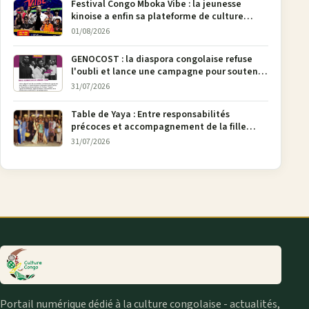
Festival Congo Mboka Vibe : la jeunesse
kinoise a enfin sa plateforme de culture
urbaine
01/08/2026
GENOCOST : la diaspora congolaise refuse
l'oubli et lance une campagne pour soutenir
la pétition FONAREV depuis Bruxelles
31/07/2026
Table de Yaya : Entre responsabilités
précoces et accompagnement de la fille
aînée, la diaspora en débat
31/07/2026
Portail numérique dédié à la culture congolaise - actualités,