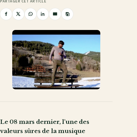
PARTAGER CET ARTICLE
Copier
Partager
Partager
Partager
Partager
Partager
le
sur
sur
sur
sur
par
lien
Facebook
X
WhatsApp
LinkedIn
e-
mail
Le 08 mars dernier, l'une des
valeurs sûres de la musique