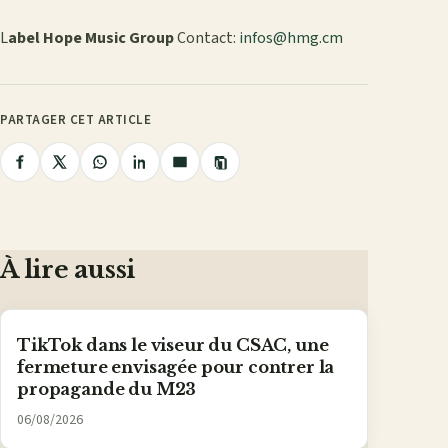
L
abel Hope Music Group
Contact:
infos@hmg.cm
PARTAGER CET ARTICLE
Copier
Partager
Partager
Partager
Partager
Partager
le
lien
sur
sur
sur
sur
par
Facebook
X
WhatsApp
LinkedIn
e-
mail
À lire aussi
TikTok dans le viseur du CSAC, une
fermeture envisagée pour contrer la
propagande du M23
06/08/2026