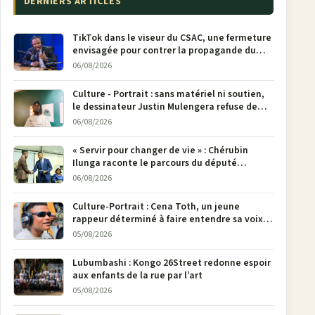
DERNIERS ARTICLES
TikTok dans le viseur du CSAC, une fermeture
envisagée pour contrer la propagande du
M23
06/08/2026
Culture - Portrait : sans matériel ni soutien,
le dessinateur Justin Mulengera refuse de
poser son crayon
06/08/2026
« Servir pour changer de vie » : Chérubin
Ilunga raconte le parcours du député
national Jethro Muyombi Tshimbu en 137
06/08/2026
pages
Culture-Portrait : Cena Toth, un jeune
rappeur déterminé à faire entendre sa voix à
Bunia
05/08/2026
Lubumbashi : Kongo 26Street redonne espoir
aux enfants de la rue par l’art
05/08/2026