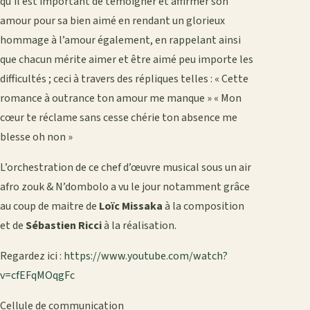
qu’il est important de témoigner et affirmer son
amour pour sa bien aimé en rendant un glorieux
hommage à l’amour également, en rappelant ainsi
que chacun mérite aimer et être aimé peu importe les
difficultés ; ceci à travers des répliques telles : « Cette
romance à outrance ton amour me manque » « Mon
cœur te réclame sans cesse chérie ton absence me
blesse oh non »
L’orchestration de ce chef d’œuvre musical sous un air
afro zouk & N’dombolo a vu le jour notamment grâce
au coup de maitre de
Loïc Missaka
à la composition
et de
Sébastien Ricci
à la réalisation.
Regardez ici :
https://www.youtube.com/watch?
v=cfEFqMOqgFc
Cellule de communication