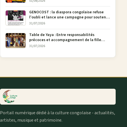
01/08/2026
GENOCOST : la diaspora congolaise refuse
l'oubli et lance une campagne pour soutenir
la pétition FONAREV depuis Bruxelles
31/07/2026
Table de Yaya : Entre responsabilités
précoces et accompagnement de la fille
aînée, la diaspora en débat
31/07/2026
Portail numérique dédié à la culture congolaise - actualités,
artistes, musique et patrimoine.