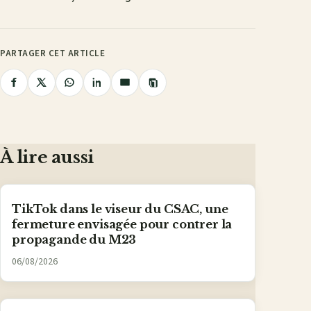
PARTAGER CET ARTICLE
Copier
Partager
Partager
Partager
Partager
Partager
le
lien
sur
sur
sur
sur
par
Facebook
X
WhatsApp
LinkedIn
e-
mail
À lire aussi
TikTok dans le viseur du CSAC, une
fermeture envisagée pour contrer la
propagande du M23
06/08/2026