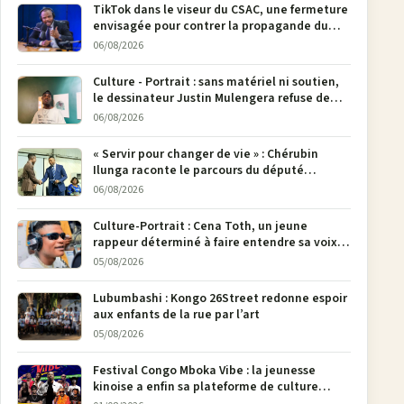
TikTok dans le viseur du CSAC, une fermeture
envisagée pour contrer la propagande du
M23
06/08/2026
Culture - Portrait : sans matériel ni soutien,
le dessinateur Justin Mulengera refuse de
poser son crayon
06/08/2026
« Servir pour changer de vie » : Chérubin
Ilunga raconte le parcours du député
national Jethro Muyombi Tshimbu en 137
06/08/2026
pages
Culture-Portrait : Cena Toth, un jeune
rappeur déterminé à faire entendre sa voix à
Bunia
05/08/2026
Lubumbashi : Kongo 26Street redonne espoir
aux enfants de la rue par l’art
05/08/2026
Festival Congo Mboka Vibe : la jeunesse
kinoise a enfin sa plateforme de culture
urbaine