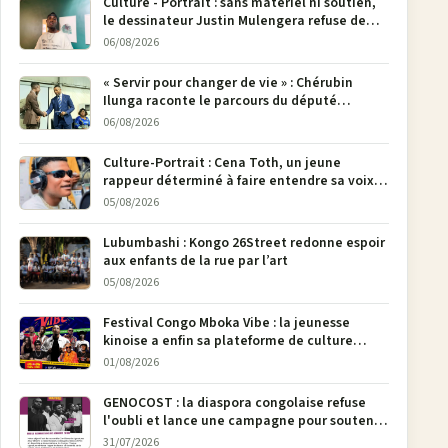
Culture - Portrait : sans matériel ni soutien,
le dessinateur Justin Mulengera refuse de
poser son crayon
06/08/2026
« Servir pour changer de vie » : Chérubin
Ilunga raconte le parcours du député
national Jethro Muyombi Tshimbu en 137
06/08/2026
pages
Culture-Portrait : Cena Toth, un jeune
rappeur déterminé à faire entendre sa voix à
Bunia
05/08/2026
Lubumbashi : Kongo 26Street redonne espoir
aux enfants de la rue par l’art
05/08/2026
Festival Congo Mboka Vibe : la jeunesse
kinoise a enfin sa plateforme de culture
urbaine
01/08/2026
GENOCOST : la diaspora congolaise refuse
l'oubli et lance une campagne pour soutenir
la pétition FONAREV depuis Bruxelles
31/07/2026