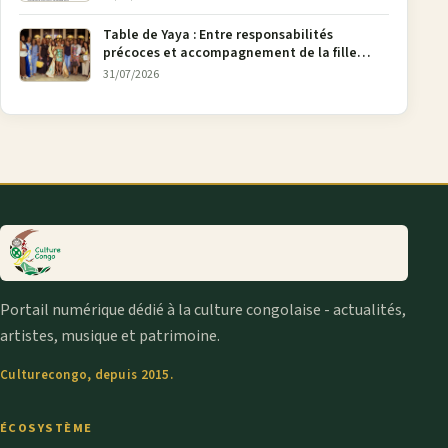
Table de Yaya : Entre responsabilités
précoces et accompagnement de la fille
aînée, la diaspora en débat
31/07/2026
Portail numérique dédié à la culture congolaise - actualités,
artistes, musique et patrimoine.
Culturecongo, depuis 2015.
ÉCOSYSTÈME