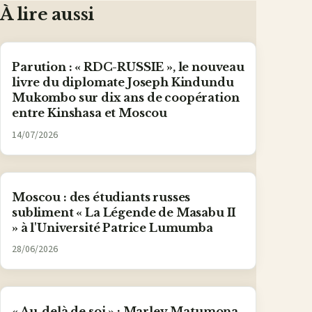
mail
À lire aussi
Parution : « RDC-RUSSIE », le nouveau
livre du diplomate Joseph Kindundu
Mukombo sur dix ans de coopération
entre Kinshasa et Moscou
14/07/2026
Moscou : des étudiants russes
subliment « La Légende de Masabu II
» à l'Université Patrice Lumumba
28/06/2026
« Au-delà de soi » : Marley Matumona