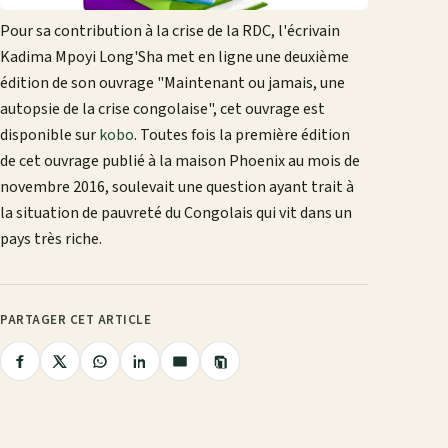
Pour sa contribution à la crise de la RDC, l'écrivain
Kadima Mpoyi Long'Sha met en ligne une deuxième
édition de son ouvrage "Maintenant ou jamais, une
autopsie de la crise congolaise", cet ouvrage est
disponible sur
kobo
. Toutes fois la première édition
de cet ouvrage publié à la maison Phoenix au mois de
novembre 2016, soulevait une question ayant trait à
la situation de pauvreté du Congolais qui vit dans un
pays très riche.
PARTAGER CET ARTICLE
Copier
Partager
Partager
Partager
Partager
Partager
le
lien
sur
sur
sur
sur
par
Facebook
X
WhatsApp
LinkedIn
e-