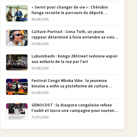
« Servir pour changer de vie » : Chérubin
Ilunga raconte le parcours du député
national Jethro Muyombi Tshimbu en 137
06/08/2026
pages
Culture-Portrait : Cena Toth, un jeune
rappeur déterminé à faire entendre sa voix à
Bunia
05/08/2026
Lubumbashi : Kongo 26Street redonne espoir
aux enfants de la rue par l’art
05/08/2026
Festival Congo Mboka Vibe : la jeunesse
kinoise a enfin sa plateforme de culture
urbaine
01/08/2026
GENOCOST : la diaspora congolaise refuse
l'oubli et lance une campagne pour soutenir
la pétition FONAREV depuis Bruxelles
31/07/2026