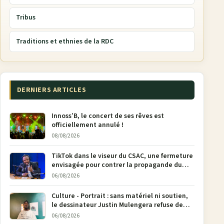
Tribus
Traditions et ethnies de la RDC
DERNIERS ARTICLES
Innoss’B, le concert de ses rêves est
officiellement annulé !
08/08/2026
TikTok dans le viseur du CSAC, une fermeture
envisagée pour contrer la propagande du
M23
06/08/2026
Culture - Portrait : sans matériel ni soutien,
le dessinateur Justin Mulengera refuse de
poser son crayon
06/08/2026