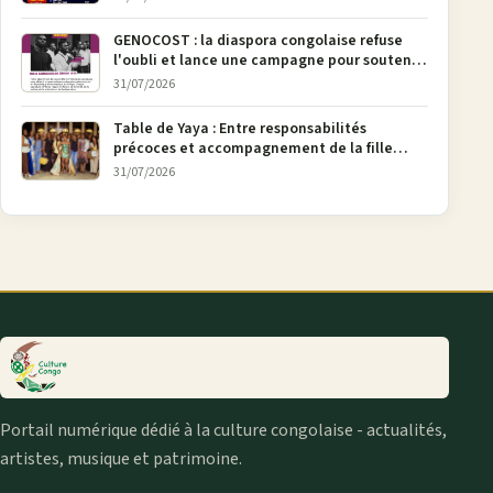
GENOCOST : la diaspora congolaise refuse
l'oubli et lance une campagne pour soutenir
la pétition FONAREV depuis Bruxelles
31/07/2026
Table de Yaya : Entre responsabilités
précoces et accompagnement de la fille
aînée, la diaspora en débat
31/07/2026
Portail numérique dédié à la culture congolaise - actualités,
artistes, musique et patrimoine.