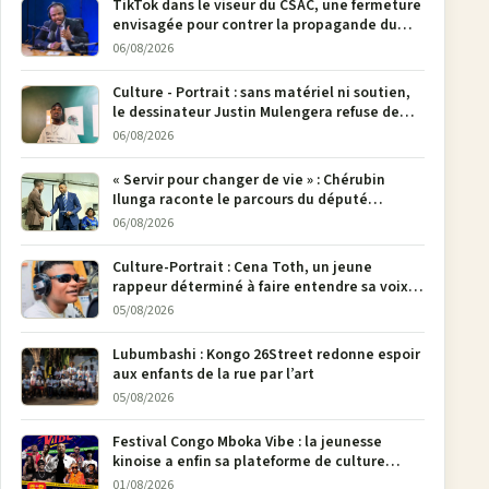
TikTok dans le viseur du CSAC, une fermeture
envisagée pour contrer la propagande du
M23
06/08/2026
Culture - Portrait : sans matériel ni soutien,
le dessinateur Justin Mulengera refuse de
poser son crayon
06/08/2026
« Servir pour changer de vie » : Chérubin
Ilunga raconte le parcours du député
national Jethro Muyombi Tshimbu en 137
06/08/2026
pages
Culture-Portrait : Cena Toth, un jeune
rappeur déterminé à faire entendre sa voix à
Bunia
05/08/2026
Lubumbashi : Kongo 26Street redonne espoir
aux enfants de la rue par l’art
05/08/2026
Festival Congo Mboka Vibe : la jeunesse
kinoise a enfin sa plateforme de culture
urbaine
01/08/2026