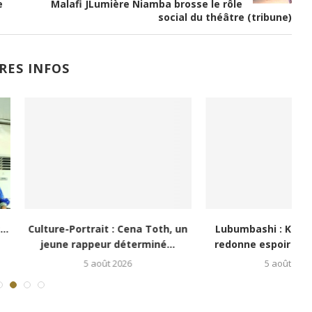
e
Malafi JLumière Niamba brosse le rôle
social du théâtre (tribune)
RES INFOS
i : Kongo 26Street
Festival Congo Mboka Vibe : la
poir aux enfants...
jeunesse kinoise...
5 août 2026
1 août 2026