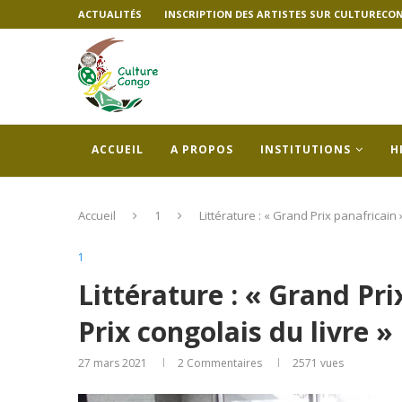
ACTUALITÉS
INSCRIPTION DES ARTISTES SUR CULTURECO
ACCUEIL
A PROPOS
INSTITUTIONS
H
Accueil
1
Littérature : « Grand Prix panafricain
1
Littérature : « Grand Pr
Prix congolais du livre 
27 mars 2021
2 Commentaires
2571
vues