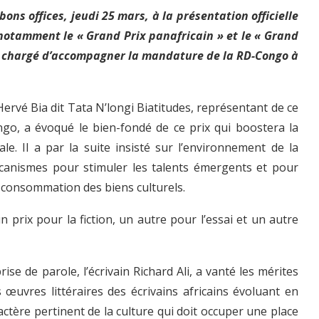
ons offices, jeudi 25 mars, à la présentation officielle
 notamment le « Grand Prix panafricain » et le « Grand
nel chargé d’accompagner la mandature de la RD-Congo à
Hervé Bia dit Tata N’longi Biatitudes, représentant de ce
ongo, a évoqué le bien-fondé de ce prix qui boostera la
ale. Il a par la suite insisté sur l’environnement de la
écanismes pour stimuler les talents émergents et pour
la consommation des biens culturels.
un prix pour la fiction, un autre pour l’essai et un autre
se de parole, l’écrivain Richard Ali, a vanté les mérites
 œuvres littéraires des écrivains africains évoluant en
ractère pertinent de la culture qui doit occuper une place