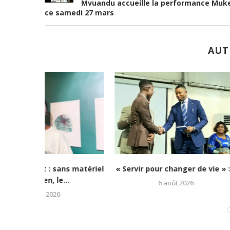
Mvuandu accueille la performance Muk
ce samedi 27 mars
AUT
e vie » :...
Culture-Portrait : Cena Toth, un
Lubumbash
jeune rappeur déterminé...
redonne es
5 août 2026