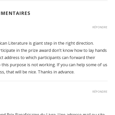
MMENTAIRES
RÉPONDRE
an Literature is giant step in the right direction.
icipate in the prize award don’t know how to lay hands
ct address to which participants can forward their
 this purpose is not working. If you can help some of us
s, that will be nice. Thanks in advance.
RÉPONDRE
d Prix Panafricaine du Livre. Une adresse mail ou site