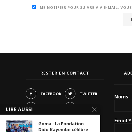
ME NOTIFIER POUR SUIVRE VIA E-MAIL. VOU
RESTER EN CONTACT
AB
FACEBOOK
TWITTER
Noms
PINTEREST
LIRE AUSSI
INSTAGRAM
Email
*
YOUTUBE
Goma : La Fondation
Dido Kayembe célèbre