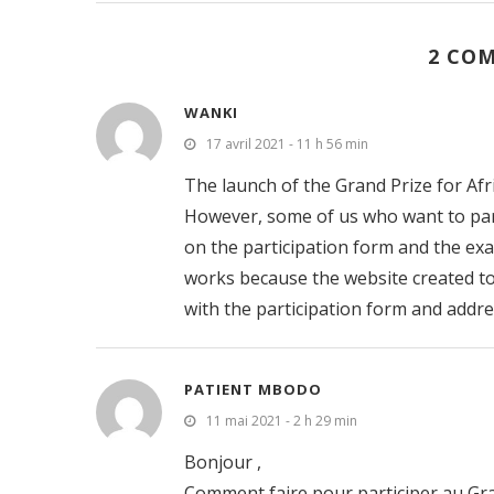
2 CO
WANKI
17 avril 2021 - 11 h 56 min
The launch of the Grand Prize for Afric
However, some of us who want to part
on the participation form and the exa
works because the website created to
with the participation form and addres
PATIENT MBODO
11 mai 2021 - 2 h 29 min
Bonjour ,
Comment faire pour participer au Gran