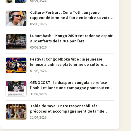
06/08/2026
pages
Culture-Portrait : Cena Toth, un jeune
rappeur déterminé à faire entendre sa voix à
Bunia
05/08/2026
Lubumbashi : Kongo 26Street redonne espoir
aux enfants de la rue par l’art
05/08/2026
Festival Congo Mboka Vibe : la jeunesse
kinoise a enfin sa plateforme de culture
urbaine
01/08/2026
GENOCOST : la diaspora congolaise refuse
l'oubli et lance une campagne pour soutenir
la pétition FONAREV depuis Bruxelles
31/07/2026
Table de Yaya : Entre responsabilités
précoces et accompagnement de la fille
aînée, la diaspora en débat
31/07/2026