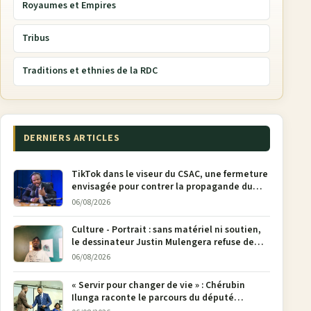
Royaumes et Empires
Tribus
Traditions et ethnies de la RDC
DERNIERS ARTICLES
TikTok dans le viseur du CSAC, une fermeture
envisagée pour contrer la propagande du
M23
06/08/2026
Culture - Portrait : sans matériel ni soutien,
le dessinateur Justin Mulengera refuse de
poser son crayon
06/08/2026
« Servir pour changer de vie » : Chérubin
Ilunga raconte le parcours du député
national Jethro Muyombi Tshimbu en 137