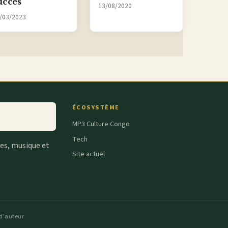
uccès
13/08/2020
/03/2023
ÉCOSYSTÈME
MP3 Culture Congo
Tech
tes, musique et
Site actuel
 d'auteur