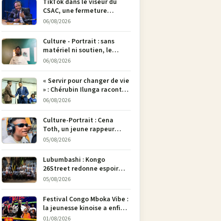
TikTok dans le viseur du
CSAC, une fermeture
envisagée pour contrer la
06/08/2026
propagande du M23
Culture - Portrait : sans
matériel ni soutien, le
dessinateur Justin
06/08/2026
Mulengera refuse de poser
son crayon
« Servir pour changer de vie
» : Chérubin Ilunga raconte
le parcours du député
06/08/2026
national Jethro Muyombi
Tshimbu en 137 pages
Culture-Portrait : Cena
Toth, un jeune rappeur
déterminé à faire entendre
05/08/2026
sa voix à Bunia
Lubumbashi : Kongo
26Street redonne espoir
aux enfants de la rue par
05/08/2026
l’art
Festival Congo Mboka Vibe :
la jeunesse kinoise a enfin
sa plateforme de culture
01/08/2026