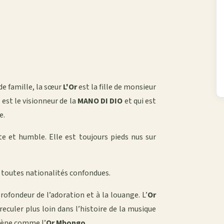
e famille, la sœur
L'Or
est la fille de monsieur
i est le visionneur de la
MANO DI DIO
et qui est
e.
 et humble. Elle est toujours pieds nus sur
, toutes nationalités confondues.
rofondeur de l’adoration et à la louange. L’
Or
eculer plus loin dans l’histoire de la musique
cène comme l’
Or Mbongo
.