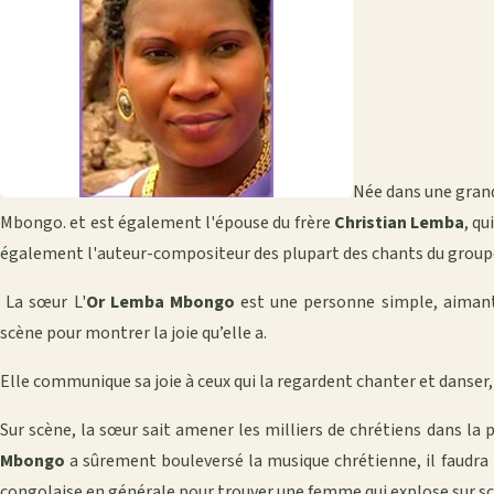
Née dans une grand
Mbongo. et est également l'épouse du frère
Christian Lemba
, qu
également l'auteur-compositeur des plupart des chants du group
La sœur L'
Or Lemba Mbongo
est une personne simple, aimante
scène pour montrer la joie qu’elle a.
Elle communique sa joie à ceux qui la regardent chanter et danser
Sur scène, la sœur sait amener les milliers de chrétiens dans la p
Mbongo
a sûrement bouleversé la musique chrétienne, il faudra r
congolaise en générale pour trouver une femme qui explose sur s