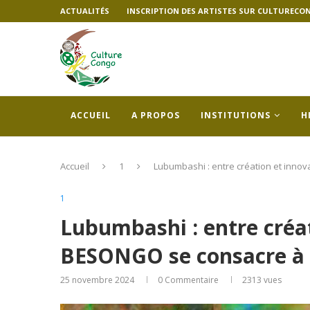
ACTUALITÉS
INSCRIPTION DES ARTISTES SUR CULTURECO
ACCUEIL
A PROPOS
INSTITUTIONS
H
Accueil
1
Lubumbashi : entre création et innov
1
Lubumbashi : entre créat
BESONGO se consacre à 
25 novembre 2024
0 Commentaire
2313
vues