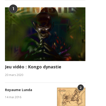
1
Jeu vidéo : Kongo dynastie
20 mars 2020
2
Royaume Lunda
14 mai 2016