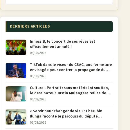
DERNIERS ARTICLES
Innoss’B, le concert de ses rêves est
officiellement annulé !
08/08/2026
TikTok dans le viseur du CSAC, une fermeture
envisagée pour contrer la propagande du
M23
06/08/2026
Culture - Portrait : sans matériel ni soutien,
le dessinateur Justin Mulengera refuse de
poser son crayon
06/08/2026
« Servir pour changer de vie » : Chérubin
Ilunga raconte le parcours du député
national Jethro Muyombi Tshimbu en 137
06/08/2026
pages