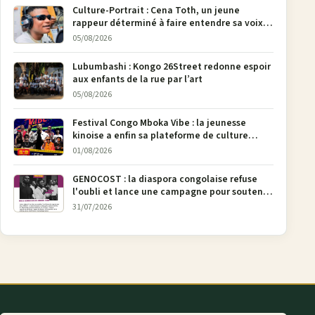
Culture-Portrait : Cena Toth, un jeune
rappeur déterminé à faire entendre sa voix à
Bunia
05/08/2026
Lubumbashi : Kongo 26Street redonne espoir
aux enfants de la rue par l’art
05/08/2026
Festival Congo Mboka Vibe : la jeunesse
kinoise a enfin sa plateforme de culture
urbaine
01/08/2026
GENOCOST : la diaspora congolaise refuse
l'oubli et lance une campagne pour soutenir
la pétition FONAREV depuis Bruxelles
31/07/2026