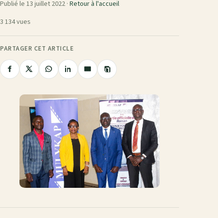
Publié le 13 juillet 2022 ·
Retour à l'accueil
3 134 vues
PARTAGER CET ARTICLE
Copier
Partager
Partager
Partager
Partager
Partager
le
sur
sur
sur
sur
par
lien
Facebook
X
WhatsApp
LinkedIn
e-
mail