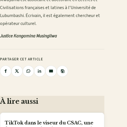
Civilisations françaises et latines à l’Université de
Lubumbashi. Écrivain, il est également chercheur et
opérateur culturel.
Justice Kangamina Musingilwa
PARTAGER CET ARTICLE
Copier
Partager
Partager
Partager
Partager
Partager
le
lien
sur
sur
sur
sur
par
Facebook
X
WhatsApp
LinkedIn
e-
mail
À lire aussi
TikTok dans le viseur du CSAC, une