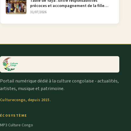
Table de Yaya : Entre responsabilités
précoces et accompagnement de la fille
aînée, la diaspora en débat
31/07/2026
Portail numérique dédié à la culture congolaise - actualités,
artistes, musique et patrimoine.
Culturecongo, depuis 2015.
ÉCOSYSTÈME
MP3 Culture Congo