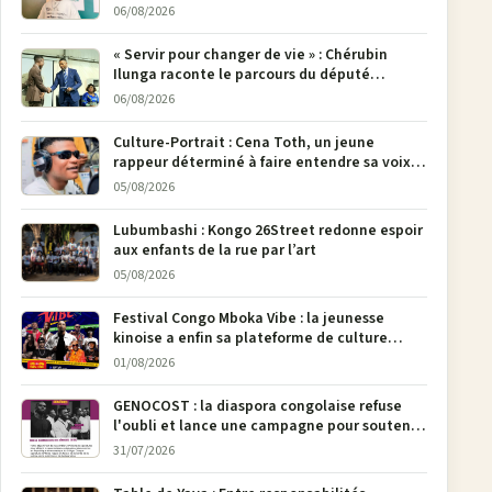
poser son crayon
06/08/2026
« Servir pour changer de vie » : Chérubin
Ilunga raconte le parcours du député
national Jethro Muyombi Tshimbu en 137
06/08/2026
pages
Culture-Portrait : Cena Toth, un jeune
rappeur déterminé à faire entendre sa voix à
Bunia
05/08/2026
Lubumbashi : Kongo 26Street redonne espoir
aux enfants de la rue par l’art
05/08/2026
Festival Congo Mboka Vibe : la jeunesse
kinoise a enfin sa plateforme de culture
urbaine
01/08/2026
GENOCOST : la diaspora congolaise refuse
l'oubli et lance une campagne pour soutenir
la pétition FONAREV depuis Bruxelles
31/07/2026