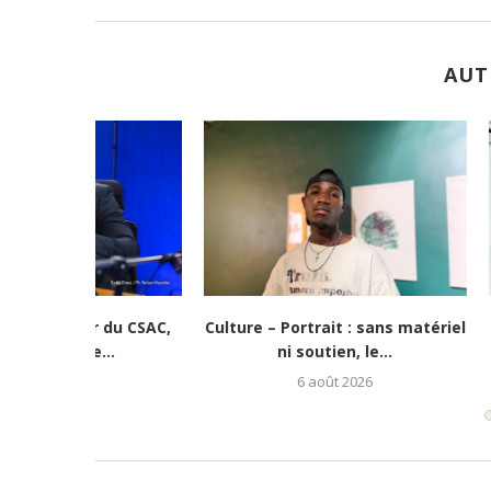
AUT
e vie » :...
Culture-Portrait : Cena Toth, un
Lubumbash
jeune rappeur déterminé...
redonne es
5 août 2026