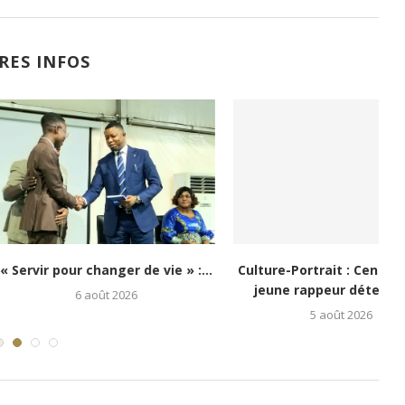
RES INFOS
i : Kongo 26Street
Festival Congo Mboka Vibe : la
poir aux enfants...
jeunesse kinoise...
5 août 2026
1 août 2026