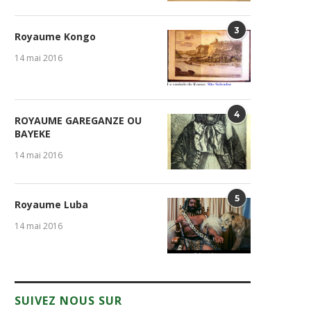
3
Royaume Kongo
14 mai 2016
4
ROYAUME GAREGANZE OU
BAYEKE
14 mai 2016
5
Royaume Luba
Table de Yaya : Entre
Armand Tshitende Miteyo 
responsabilités précoces et...
Une Constitution doit...
14 mai 2016
31 juillet 2026
23 juillet 2026
SUIVEZ NOUS SUR