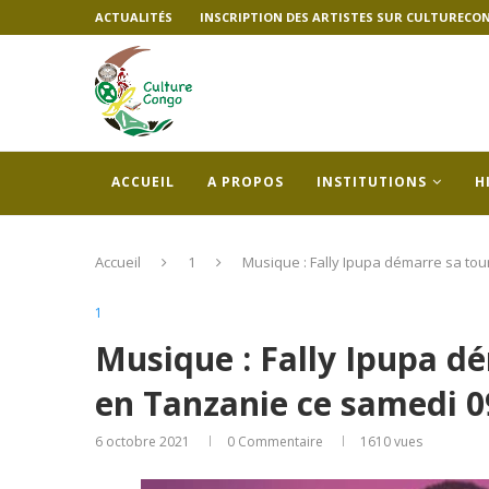
ACTUALITÉS
INSCRIPTION DES ARTISTES SUR CULTURECO
ACCUEIL
A PROPOS
INSTITUTIONS
H
Accueil
1
Musique : Fally Ipupa démarre sa tou
1
Musique : Fally Ipupa dé
en Tanzanie ce samedi 0
6 octobre 2021
0 Commentaire
1610
vues