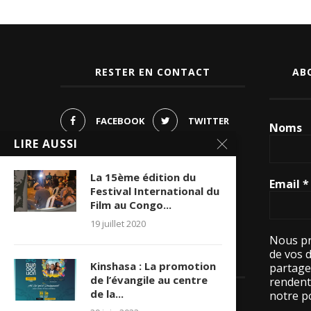
RESTER EN CONTACT
AB
FACEBOOK
TWITTER
Noms
LIRE AUSSI
PINTEREST
INSTAGRAM
La 15ème édition du
Email
*
YOUTUBE
Festival International du
Film au Congo...
WHATSAPP
19 juillet 2020
Nous pr
de vos 
LES VISITES
Kinshasa : La promotion
partage
de l’évangile au centre
rendent 
de la...
notre po
15536015 visite(s)