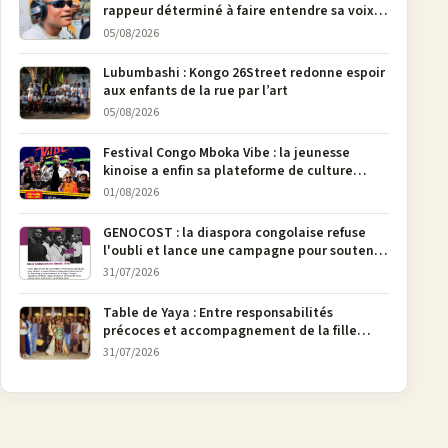
rappeur déterminé à faire entendre sa voix à
Bunia
05/08/2026
Lubumbashi : Kongo 26Street redonne espoir
aux enfants de la rue par l’art
05/08/2026
Festival Congo Mboka Vibe : la jeunesse
kinoise a enfin sa plateforme de culture
urbaine
01/08/2026
GENOCOST : la diaspora congolaise refuse
l'oubli et lance une campagne pour soutenir
la pétition FONAREV depuis Bruxelles
31/07/2026
Table de Yaya : Entre responsabilités
précoces et accompagnement de la fille
aînée, la diaspora en débat
31/07/2026