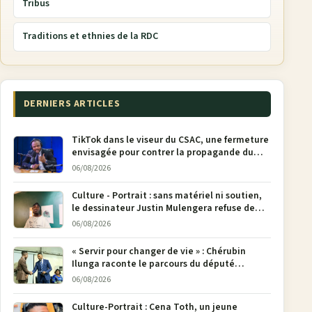
Tribus
Traditions et ethnies de la RDC
DERNIERS ARTICLES
TikTok dans le viseur du CSAC, une fermeture
envisagée pour contrer la propagande du
M23
06/08/2026
Culture - Portrait : sans matériel ni soutien,
le dessinateur Justin Mulengera refuse de
poser son crayon
06/08/2026
« Servir pour changer de vie » : Chérubin
Ilunga raconte le parcours du député
national Jethro Muyombi Tshimbu en 137
06/08/2026
pages
Culture-Portrait : Cena Toth, un jeune