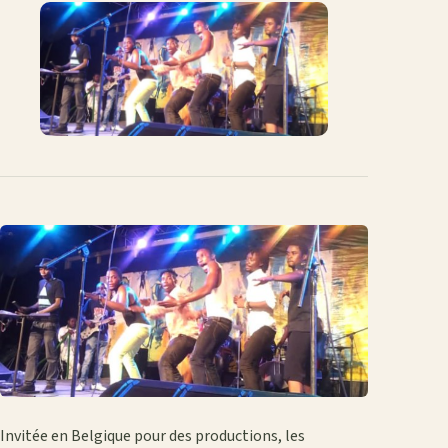
Facebook
X
WhatsApp
LinkedIn
e-
mail
Invitée en Belgique pour des productions, les