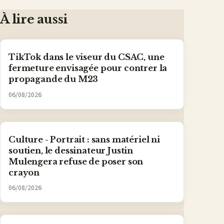
Facebook
X
WhatsApp
LinkedIn
e-
mail
À lire aussi
TikTok dans le viseur du CSAC, une
fermeture envisagée pour contrer la
propagande du M23
06/08/2026
Culture - Portrait : sans matériel ni
soutien, le dessinateur Justin
Mulengera refuse de poser son
crayon
06/08/2026