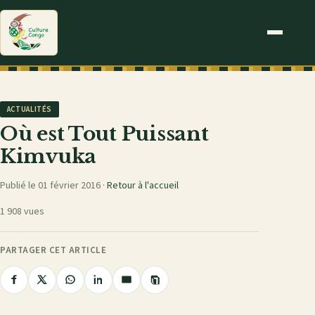
ACTUALITÉS
Où est Tout Puissant
Kimvuka
Publié le 01 février 2016 ·
Retour à l'accueil
1 908 vues
PARTAGER CET ARTICLE
Copier
Partager
Partager
Partager
Partager
Partager
le
sur
sur
sur
sur
par
lien