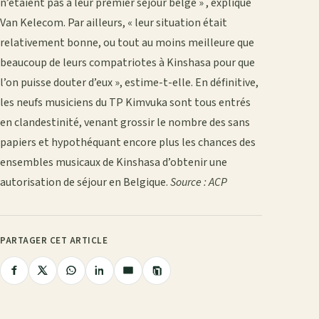
n’étaient pas à leur premier séjour belge » , explique
Van Kelecom. Par ailleurs, « leur situation était
relativement bonne, ou tout au moins meilleure que
beaucoup de leurs compatriotes à Kinshasa pour que
l’on puisse douter d’eux », estime-t-elle. En définitive,
les neufs musiciens du TP Kimvuka sont tous entrés
en clandestinité, venant grossir le nombre des sans
papiers et hypothéquant encore plus les chances des
ensembles musicaux de Kinshasa d’obtenir une
autorisation de séjour en Belgique.
Source : ACP
PARTAGER CET ARTICLE
Copier
Partager
Partager
Partager
Partager
Partager
le
lien
sur
sur
sur
sur
par