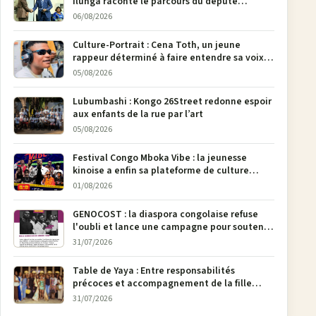
Ilunga raconte le parcours du député
national Jethro Muyombi Tshimbu en 137
06/08/2026
pages
Culture-Portrait : Cena Toth, un jeune
rappeur déterminé à faire entendre sa voix à
Bunia
05/08/2026
Lubumbashi : Kongo 26Street redonne espoir
aux enfants de la rue par l’art
05/08/2026
Festival Congo Mboka Vibe : la jeunesse
kinoise a enfin sa plateforme de culture
urbaine
01/08/2026
GENOCOST : la diaspora congolaise refuse
l'oubli et lance une campagne pour soutenir
la pétition FONAREV depuis Bruxelles
31/07/2026
Table de Yaya : Entre responsabilités
précoces et accompagnement de la fille
aînée, la diaspora en débat
31/07/2026