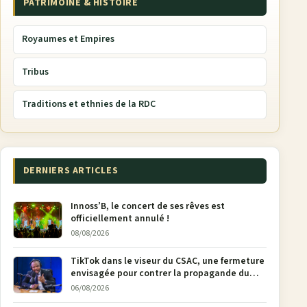
PATRIMOINE & HISTOIRE
Royaumes et Empires
Tribus
Traditions et ethnies de la RDC
DERNIERS ARTICLES
Innoss’B, le concert de ses rêves est
officiellement annulé !
08/08/2026
TikTok dans le viseur du CSAC, une fermeture
envisagée pour contrer la propagande du
M23
06/08/2026