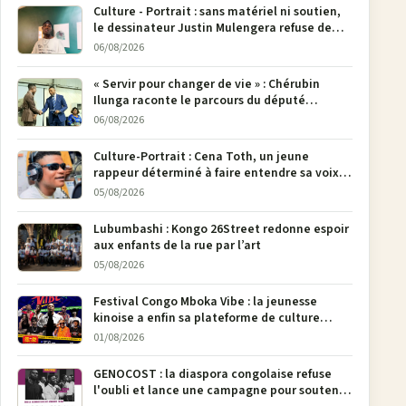
Culture - Portrait : sans matériel ni soutien,
le dessinateur Justin Mulengera refuse de
poser son crayon
06/08/2026
« Servir pour changer de vie » : Chérubin
Ilunga raconte le parcours du député
national Jethro Muyombi Tshimbu en 137
06/08/2026
pages
Culture-Portrait : Cena Toth, un jeune
rappeur déterminé à faire entendre sa voix à
Bunia
05/08/2026
Lubumbashi : Kongo 26Street redonne espoir
aux enfants de la rue par l’art
05/08/2026
Festival Congo Mboka Vibe : la jeunesse
kinoise a enfin sa plateforme de culture
urbaine
01/08/2026
GENOCOST : la diaspora congolaise refuse
l'oubli et lance une campagne pour soutenir