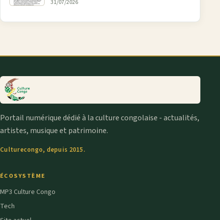
la pétition FONAREV depuis Bruxelles
31/07/2026
Portail numérique dédié à la culture congolaise - actualités,
artistes, musique et patrimoine.
Culturecongo, depuis 2015.
ÉCOSYSTÈME
MP3 Culture Congo
Tech