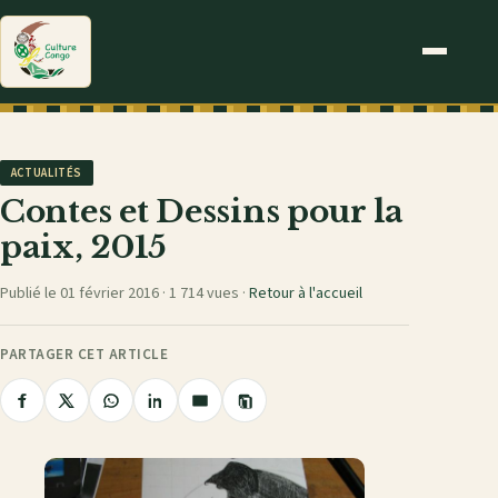
ACTUALITÉS
Contes et Dessins pour la
paix, 2015
Publié le 01 février 2016 ·
1 714 vues
·
Retour à l'accueil
PARTAGER CET ARTICLE
Copier
Partager
Partager
Partager
Partager
Partager
le
sur
sur
sur
sur
par
lien
Facebook
X
WhatsApp
LinkedIn
e-