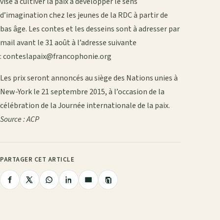
vise à cultiver la paix à développer le sens
d’imagination chez les jeunes de la RDC à partir de
bas âge. Les contes et les desseins sont à adresser par
mail avant le 31 août à l’adresse suivante
: conteslapaix@francophonie.org
Les prix seront annoncés au siège des Nations unies à
New-York le 21 septembre 2015, à l’occasion de la
célébration de la Journée internationale de la paix.
Source : ACP
PARTAGER CET ARTICLE
Copier
Partager
Partager
Partager
Partager
Partager
le
lien
sur
sur
sur
sur
par
Facebook
X
WhatsApp
LinkedIn
e-