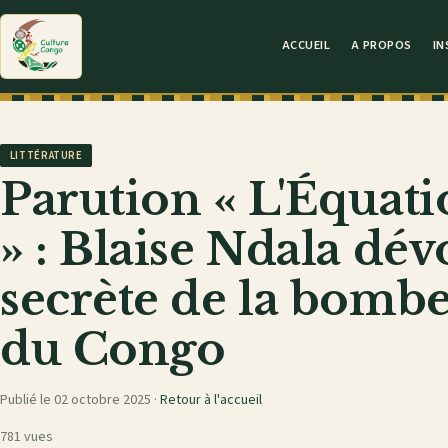
ACCUEIL
A PROPOS
IN
LITTÉRATURE
Parution « L'Équati
» : Blaise Ndala dévo
secrète de la bomb
du Congo
Publié le 02 octobre 2025 ·
Retour à l'accueil
781 vues