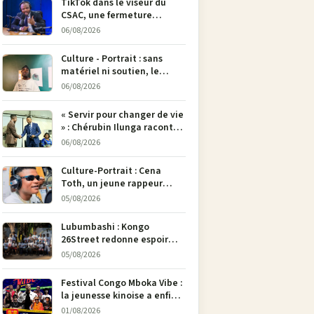
TikTok dans le viseur du
CSAC, une fermeture
envisagée pour contrer la
06/08/2026
propagande du M23
Culture - Portrait : sans
matériel ni soutien, le
dessinateur Justin
06/08/2026
Mulengera refuse de poser
son crayon
« Servir pour changer de vie
» : Chérubin Ilunga raconte
le parcours du député
06/08/2026
national Jethro Muyombi
Tshimbu en 137 pages
Culture-Portrait : Cena
Toth, un jeune rappeur
déterminé à faire entendre
05/08/2026
sa voix à Bunia
Lubumbashi : Kongo
26Street redonne espoir
aux enfants de la rue par
05/08/2026
l’art
Festival Congo Mboka Vibe :
la jeunesse kinoise a enfin
sa plateforme de culture
01/08/2026