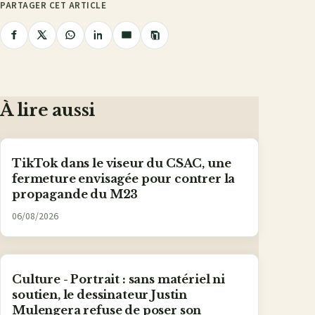
PARTAGER CET ARTICLE
Copier
Partager
Partager
Partager
Partager
Partager
le
lien
sur
sur
sur
sur
par
Facebook
X
WhatsApp
LinkedIn
e-
mail
À lire aussi
TikTok dans le viseur du CSAC, une
fermeture envisagée pour contrer la
propagande du M23
06/08/2026
Culture - Portrait : sans matériel ni
soutien, le dessinateur Justin
Mulengera refuse de poser son