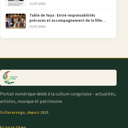
la pétition FONAREV depuis Bruxelles
31/07/2026
Table de Yaya : Entre responsabilités
précoces et accompagnement de la fille
aînée, la diaspora en débat
31/07/2026
Portail numérique dédié à la culture congolaise - actualités,
artistes, musique et patrimoine.
Culturecongo, depuis 2015.
ÉCOSYSTÈME