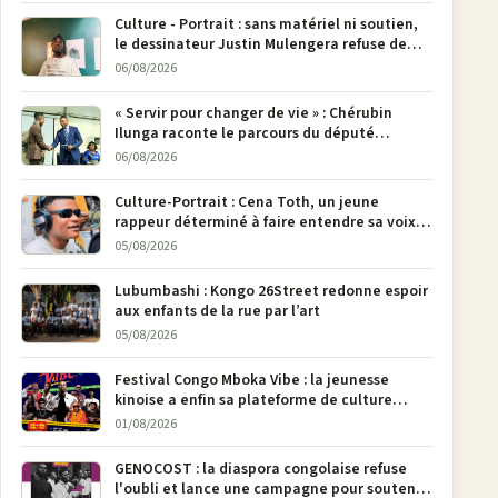
Culture - Portrait : sans matériel ni soutien,
le dessinateur Justin Mulengera refuse de
poser son crayon
06/08/2026
« Servir pour changer de vie » : Chérubin
Ilunga raconte le parcours du député
national Jethro Muyombi Tshimbu en 137
06/08/2026
pages
Culture-Portrait : Cena Toth, un jeune
rappeur déterminé à faire entendre sa voix à
Bunia
05/08/2026
Lubumbashi : Kongo 26Street redonne espoir
aux enfants de la rue par l’art
05/08/2026
Festival Congo Mboka Vibe : la jeunesse
kinoise a enfin sa plateforme de culture
urbaine
01/08/2026
GENOCOST : la diaspora congolaise refuse
l'oubli et lance une campagne pour soutenir