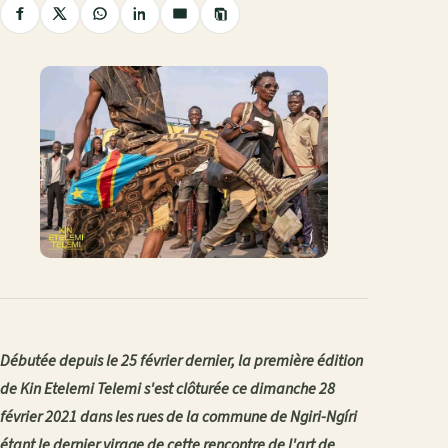
Copier
Partager
Partager
Partager
Partager
Partager
le
sur
sur
sur
sur
par
lien
Facebook
X
WhatsApp
LinkedIn
e-
mail
Débutée depuis le 25 février dernier, la première édition
de Kin Etelemi Telemi s'est clôturée ce dimanche 28
février 2021 dans les rues de la commune de Ngiri-Ngíri
étant le dernier virage de cette rencontre de l'art de