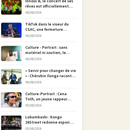
Innoss’B, le concert de ses
rêves est officiellement
annulé !
08/08/2026
TikTok dans le viseur du
CSAC, une fermeture
envisagée pour contrer la
06/08/2026
propagande du M23
Culture - Portrait : sans
matériel ni soutien, le
dessinateur Justin
06/08/2026
Mulengera refuse de poser
son crayon
« Servir pour changer de vie
» : Chérubin Ilunga raconte
le parcours du député
06/08/2026
national Jethro Muyombi
Tshimbu en 137 pages
Culture-Portrait : Cena
Toth, un jeune rappeur
déterminé à faire entendre
05/08/2026
sa voix à Bunia
Lubumbashi : Kongo
26Street redonne espoir
aux enfants de la rue par
05/08/2026