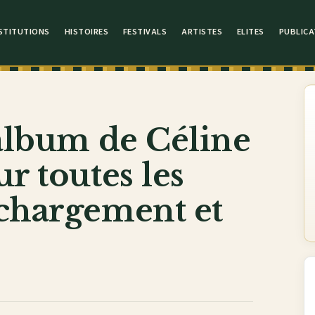
STITUTIONS
HISTOIRES
FESTIVALS
ARTISTES
ELITES
PUBLICA
 album de Céline
r toutes les
échargement et