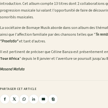
introduction. Cet album compte 13 titres dont 2 collaborations qu
progression musicale lui valant l'opportunité de faire de découvri
sonorités musicales.
La sociétaire de Bomaye Musik aborde dans son album des théma
ainsi que l'affection familiale par des chansons telles que "
Te rembi
"Praefatio"
et tant d'autres.
Il est pertinent de préciser que Céline Banza est présentement 
Tour Africa
" depuis le 8 janvier et l'aventure se poursuit jusqu'au 8 
Masand Mafuta
PARTAGER CET ARTICLE
Copier
Partager
Partager
Partager
Partager
Partager
le
lien