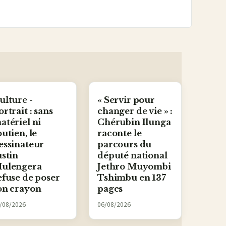
ulture -
« Servir pour
ortrait : sans
changer de vie » :
atériel ni
Chérubin Ilunga
outien, le
raconte le
essinateur
parcours du
ustin
député national
ulengera
Jethro Muyombi
efuse de poser
Tshimbu en 137
on crayon
pages
/08/2026
06/08/2026