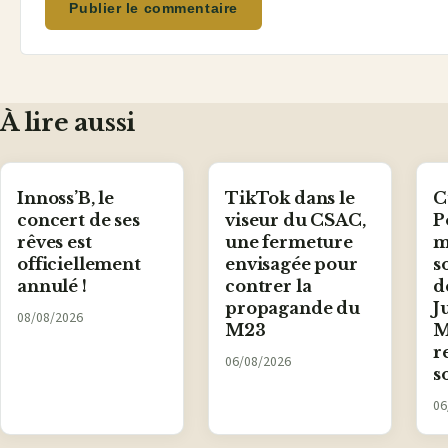
Publier le commentaire
À lire aussi
Innoss’B, le
TikTok dans le
C
concert de ses
viseur du CSAC,
P
rêves est
une fermeture
m
officiellement
envisagée pour
s
annulé !
contrer la
d
propagande du
J
08/08/2026
M23
M
r
06/08/2026
s
06