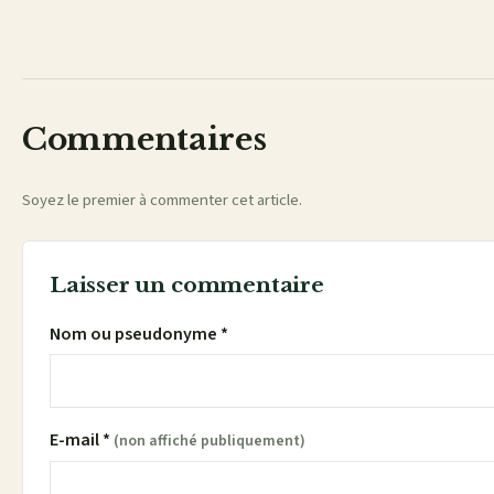
sur
sur
sur
sur
par
Facebook
X
WhatsApp
LinkedIn
e-
mail
Commentaires
Soyez le premier à commenter cet article.
Laisser un commentaire
Nom ou pseudonyme *
E-mail *
(non affiché publiquement)