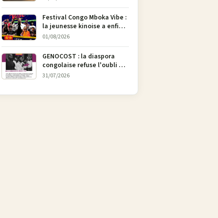
l’art
Festival Congo Mboka Vibe :
la jeunesse kinoise a enfin
sa plateforme de culture
01/08/2026
urbaine
GENOCOST : la diaspora
congolaise refuse l'oubli et
lance une campagne pour
31/07/2026
soutenir la pétition
FONAREV depuis Bruxelles