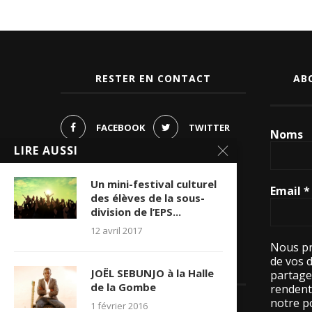
RESTER EN CONTACT
AB
FACEBOOK
TWITTER
Noms
LIRE AUSSI
PINTEREST
INSTAGRAM
Un mini-festival culturel
Email
*
YOUTUBE
des élèves de la sous-
division de l’EPS...
WHATSAPP
12 avril 2017
Nous pr
de vos 
LES VISITES
JOËL SEBUNJO à la Halle
partage
de la Gombe
rendent 
notre po
1 février 2016