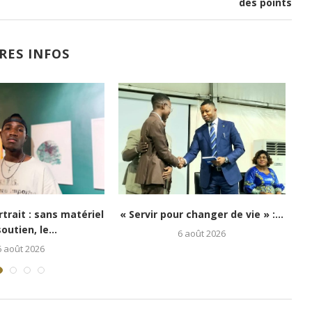
des points
RES INFOS
i : Kongo 26Street
Festival Congo Mboka Vibe : la
poir aux enfants...
jeunesse kinoise...
5 août 2026
1 août 2026