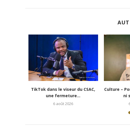
AUT
e vie » :...
Culture-Portrait : Cena Toth, un
Lubumbash
jeune rappeur déterminé...
redonne es
5 août 2026