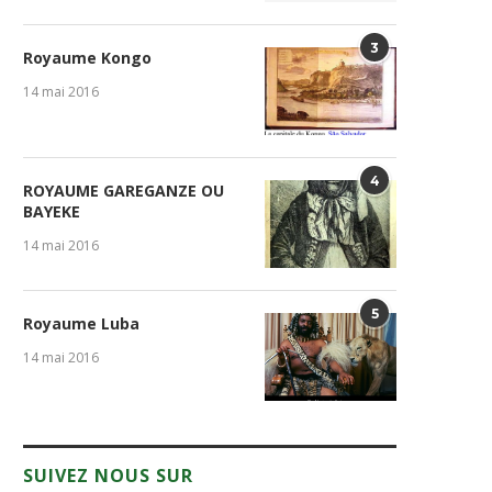
3
Royaume Kongo
14 mai 2016
4
ROYAUME GAREGANZE OU
BAYEKE
14 mai 2016
5
Royaume Luba
GENOCOST : la diaspora
Table de Yaya : Entre
14 mai 2016
congolaise refuse l’oubli et...
responsabilités précoces e
1 août 2026
31 juillet 2026
SUIVEZ NOUS SUR