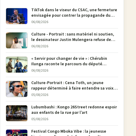
TikTok dans le viseur du CSAC, une fermeture
envisagée pour contrer la propagande du
M23
06/08/2026
Culture - Portrait : sans matériel ni soutien,
le dessinateur Justin Mulengera refuse de
poser son crayon
06/08/2026
« Servir pour changer de vie » : Chérubin
Ilunga raconte le parcours du député
national Jethro Muyombi Tshimbu en 137
06/08/2026
pages
Culture-Portrait : Cena Toth, un jeune
rappeur déterminé à faire entendre sa voix à
Bunia
05/08/2026
Lubumbashi : Kongo 26Street redonne espoir
aux enfants de la rue par l’art
05/08/2026
Festival Congo Mboka Vibe : la jeunesse