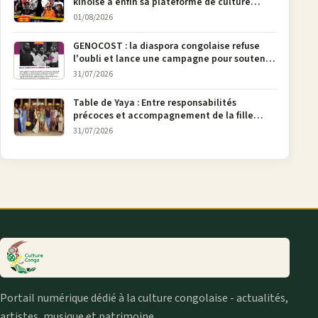
kinoise a enfin sa plateforme de culture
urbaine
01/08/2026
GENOCOST : la diaspora congolaise refuse
l'oubli et lance une campagne pour soutenir
la pétition FONAREV depuis Bruxelles
31/07/2026
Table de Yaya : Entre responsabilités
précoces et accompagnement de la fille
aînée, la diaspora en débat
31/07/2026
Portail numérique dédié à la culture congolaise - actualités,
artistes, musique et patrimoine.