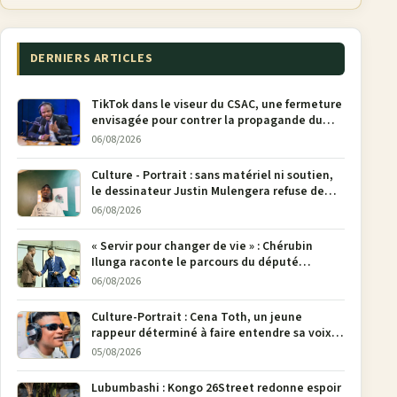
DERNIERS ARTICLES
TikTok dans le viseur du CSAC, une fermeture
envisagée pour contrer la propagande du
M23
06/08/2026
Culture - Portrait : sans matériel ni soutien,
le dessinateur Justin Mulengera refuse de
poser son crayon
06/08/2026
« Servir pour changer de vie » : Chérubin
Ilunga raconte le parcours du député
national Jethro Muyombi Tshimbu en 137
06/08/2026
pages
Culture-Portrait : Cena Toth, un jeune
rappeur déterminé à faire entendre sa voix à
Bunia
05/08/2026
Lubumbashi : Kongo 26Street redonne espoir