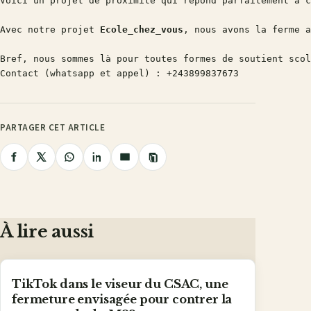
Voici un projet de proximité qui répond parfaitement à c
Avec notre projet 
Ecole_chez_vous
, nous avons la ferme a
Bref, nous sommes là pour toutes formes de soutient scol
Contact (whatsapp et appel) : +243899837673
PARTAGER CET ARTICLE
Copier
Partager
Partager
Partager
Partager
Partager
le
lien
sur
sur
sur
sur
par
Facebook
X
WhatsApp
LinkedIn
e-
mail
À lire aussi
TikTok dans le viseur du CSAC, une
fermeture envisagée pour contrer la