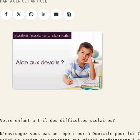
PARTAGER CET ARTICLE
Copier
Partager
Partager
Partager
Partager
Partager
le
sur
sur
sur
sur
par
lien
Facebook
X
WhatsApp
LinkedIn
e-
mail
Votre enfant a-t-il des difficultés scolaires?

N'envisagez-vous pas un répétiteur à Domicile pour lui ?