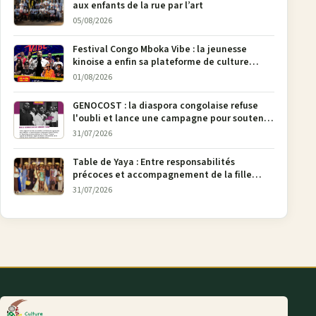
aux enfants de la rue par l’art
05/08/2026
Festival Congo Mboka Vibe : la jeunesse
kinoise a enfin sa plateforme de culture
urbaine
01/08/2026
GENOCOST : la diaspora congolaise refuse
l'oubli et lance une campagne pour soutenir
la pétition FONAREV depuis Bruxelles
31/07/2026
Table de Yaya : Entre responsabilités
précoces et accompagnement de la fille
aînée, la diaspora en débat
31/07/2026