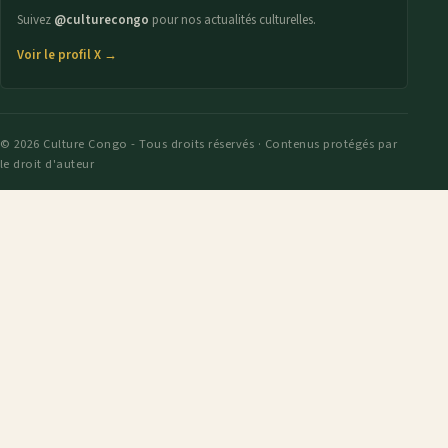
Suivez
@culturecongo
pour nos actualités culturelles.
Voir le profil X →
© 2026 Culture Congo - Tous droits réservés · Contenus protégés par
le droit d'auteur