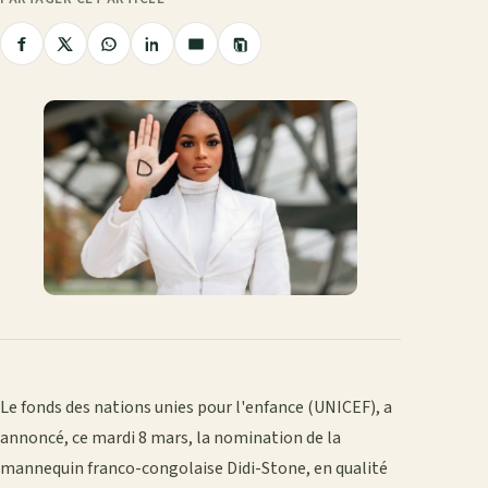
Copier
Partager
Partager
Partager
Partager
Partager
le
sur
sur
sur
sur
par
lien
Facebook
X
WhatsApp
LinkedIn
e-
mail
Le fonds des nations unies pour l'enfance (UNICEF), a
annoncé, ce mardi 8 mars, la nomination de la
mannequin franco-congolaise Didi-Stone, en qualité