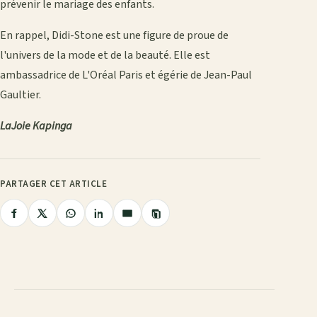
prévenir le mariage des enfants.
En rappel, Didi-Stone est une figure de proue de
l'univers de la mode et de la beauté. Elle est
ambassadrice de L'Oréal Paris et égérie de Jean-Paul
Gaultier.
LaJoie Kapinga
PARTAGER CET ARTICLE
Copier
Partager
Partager
Partager
Partager
Partager
le
lien
sur
sur
sur
sur
par
Facebook
X
WhatsApp
LinkedIn
e-
mail