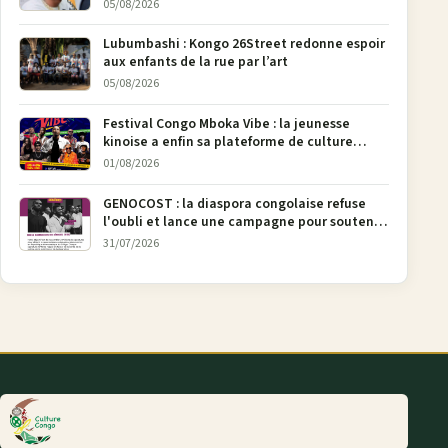
Bunia
05/08/2026
Lubumbashi : Kongo 26Street redonne espoir
aux enfants de la rue par l’art
05/08/2026
Festival Congo Mboka Vibe : la jeunesse
kinoise a enfin sa plateforme de culture
urbaine
01/08/2026
GENOCOST : la diaspora congolaise refuse
l'oubli et lance une campagne pour soutenir
la pétition FONAREV depuis Bruxelles
31/07/2026