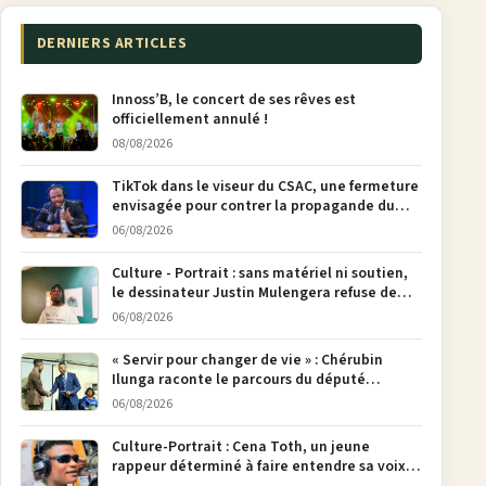
DERNIERS ARTICLES
Innoss’B, le concert de ses rêves est
officiellement annulé !
08/08/2026
TikTok dans le viseur du CSAC, une fermeture
envisagée pour contrer la propagande du
M23
06/08/2026
Culture - Portrait : sans matériel ni soutien,
le dessinateur Justin Mulengera refuse de
poser son crayon
06/08/2026
« Servir pour changer de vie » : Chérubin
Ilunga raconte le parcours du député
national Jethro Muyombi Tshimbu en 137
06/08/2026
pages
Culture-Portrait : Cena Toth, un jeune
rappeur déterminé à faire entendre sa voix à