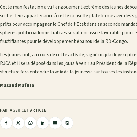
Cette manifestation a vu l’engouement extrême des jeunes débouc
sceller leur appartenance à cette nouvelle plateforme avec des sig
prêts pour accompagner le Chef de l’Etat dans sa seconde manda
sphères politicoadministratives serait une issue favorable pour ces 
fructifiantes pour le développement épanoui de la RD-Congo.
Les jeunes ont, au cours de cette activité, signé un plaidoyer qui 
RJCA et il sera déposé dans les jours à venir au Président de la Ré
structure fera entendre la voix de la jeunesse sur toutes les instan
Masand Mafuta
PARTAGER CET ARTICLE
Copier
Partager
Partager
Partager
Partager
Partager
le
lien
sur
sur
sur
sur
par