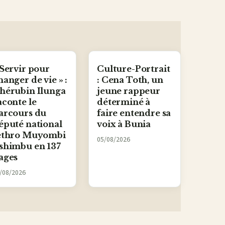
 Servir pour
Culture-Portrait
hanger de vie » :
: Cena Toth, un
hérubin Ilunga
jeune rappeur
aconte le
déterminé à
arcours du
faire entendre sa
éputé national
voix à Bunia
ethro Muyombi
05/08/2026
shimbu en 137
ages
/08/2026