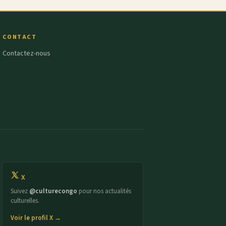
CONTACT
Contactez-nous
X
Suivez
@culturecongo
pour nos actualités
culturelles.
Voir le profil X →