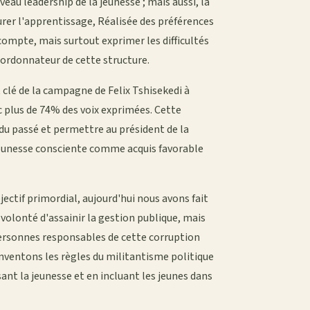
au leadership de la jeunesse ; mais aussi, la
urer l'apprentissage, Réalisée des préférences
e compte, mais surtout exprimer les difficultés
coordonnateur de cette structure.
t clé de la campagne de Felix Tshisekedi à
ec plus de 74% des voix exprimées. Cette
s du passé et permettre au président de la
 jeunesse consciente comme acquis favorable
bjectif primordial, aujourd'hui nous avons fait
 volonté d'assainir la gestion publique, mais
personnes responsables de cette corruption
inventons les règles du militantisme politique
nt la jeunesse et en incluant les jeunes dans