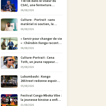
TikTok dans le viseur du
CSAC, une fermeture
envisagée pour contrer la
06/08/2026
propagande du M23
Culture - Portrait : sans
matériel ni soutien, le
dessinateur Justin
06/08/2026
Mulengera refuse de poser
son crayon
« Servir pour changer de vie
» : Chérubin Ilunga raconte
le parcours du député
06/08/2026
national Jethro Muyombi
Tshimbu en 137 pages
Culture-Portrait : Cena
Toth, un jeune rappeur
déterminé à faire entendre
05/08/2026
sa voix à Bunia
Lubumbashi : Kongo
26Street redonne espoir
aux enfants de la rue par
05/08/2026
l’art
Festival Congo Mboka Vibe :
la jeunesse kinoise a enfin
sa plateforme de culture
01/08/2026