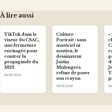
Facebook
X
WhatsApp
LinkedIn
e-
mail
À lire aussi
TikTok dans le
Culture -
«
viseur du CSAC,
Portrait : sans
c
une fermeture
matériel ni
C
envisagée pour
soutien, le
r
contrer la
dessinateur
p
propagande du
Justin
d
M23
Mulengera
J
refuse de poser
T
06/08/2026
son crayon
p
06/08/2026
06