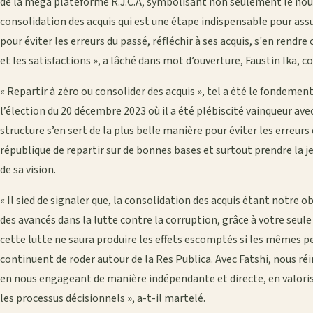
de la méga plateforme R.J.C.A, symbolisant non seulement le nouve
consolidation des acquis qui est une étape indispensable pour ass
pour éviter les erreurs du passé, réfléchir à ses acquis, s'en rendr
et les satisfactions », a lâché dans mot d’ouverture, Faustin Ika, 
« Repartir à zéro ou consolider des acquis », tel a été le fondemen
l’élection du 20 décembre 2023 où il a été plébiscité vainqueur av
structure s’en sert de la plus belle manière pour éviter les erreur
république de repartir sur de bonnes bases et surtout prendre la
de sa vision.
« Il sied de signaler que, la consolidation des acquis étant notre o
des avancés dans la lutte contre la corruption, grâce à votre seule
cette lutte ne saura produire les effets escomptés si les mêmes 
continuent de roder autour de la Res Publica. Avec Fatshi, nous ré
en nous engageant de manière indépendante et directe, en valorisa
les processus décisionnels », a-t-il martelé.