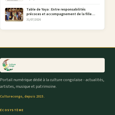
Table de Yaya : Entre responsabilités
précoces et accompagnement de la fille
aînée, la diaspora en débat
31/07/2026
Portail numérique dédié à la culture congolaise - actualités,
artistes, musique et patrimoine.
Culturecongo, depuis 2015.
ÉCOSYSTÈME