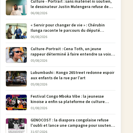
Culture - Portrait : sans matériel ni soutien,
le dessinateur Justin Mulengera refuse de
poser son crayon
06/08/2026
« Servir pour changer de vie » : Chérubin
Ilunga raconte le parcours du député
national Jethro Muyombi Tshimbu en 137
06/08/2026
pages
Culture-Portrait : Cena Toth, un jeune
rappeur déterminé à faire entendre sa voix à
Bunia
05/08/2026
Lubumbashi : Kongo 26Street redonne espoir
aux enfants de la rue par l’art
05/08/2026
Festival Congo Mboka Vibe : la jeunesse
kinoise a enfin sa plateforme de culture
urbaine
01/08/2026
GENOCOST : la diaspora congolaise refuse
l'oubli et lance une campagne pour soutenir
la pétition FONAREV depuis Bruxelles
31/07/2026