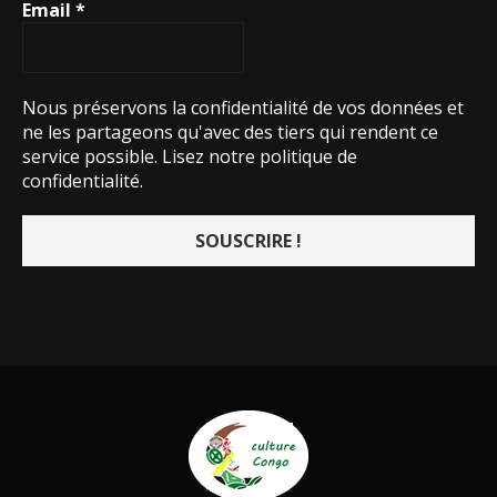
Culturecongo, depuis 2015
@2026 - Designed and Developed by
culturecongo