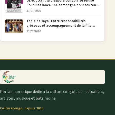
GENOCOST : la diaspora congolaise refuse
l'oubli et lance une campagne pour soutenir
la pétition FONAREV depuis Bruxelles
31/07/2026
Table de Yaya : Entre responsabilités
précoces et accompagnement de la fille
aînée, la diaspora en débat
31/07/2026
Portail numérique dédié à la culture congolaise - actualités,
artistes, musique et patrimoine.
Culturecongo, depuis 2015.