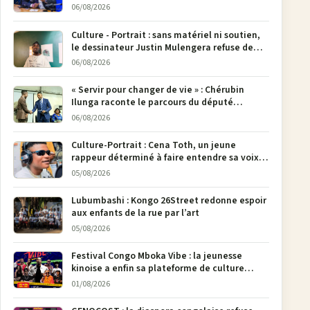
M23
06/08/2026
Culture - Portrait : sans matériel ni soutien,
le dessinateur Justin Mulengera refuse de
poser son crayon
06/08/2026
« Servir pour changer de vie » : Chérubin
Ilunga raconte le parcours du député
national Jethro Muyombi Tshimbu en 137
06/08/2026
pages
Culture-Portrait : Cena Toth, un jeune
rappeur déterminé à faire entendre sa voix à
Bunia
05/08/2026
Lubumbashi : Kongo 26Street redonne espoir
aux enfants de la rue par l’art
05/08/2026
Festival Congo Mboka Vibe : la jeunesse
kinoise a enfin sa plateforme de culture
urbaine
01/08/2026