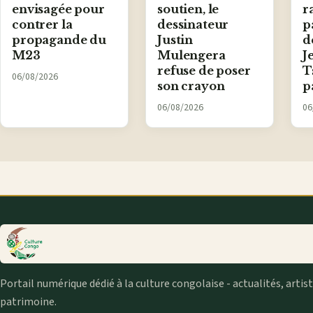
envisagée pour
soutien, le
r
contrer la
dessinateur
p
propagande du
Justin
d
M23
Mulengera
J
refuse de poser
T
06/08/2026
son crayon
p
06/08/2026
06
Portail numérique dédié à la culture congolaise - actualités, artis
patrimoine.