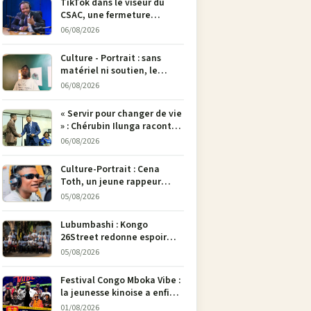
TikTok dans le viseur du
CSAC, une fermeture
envisagée pour contrer la
06/08/2026
propagande du M23
Culture - Portrait : sans
matériel ni soutien, le
dessinateur Justin
06/08/2026
Mulengera refuse de poser
son crayon
« Servir pour changer de vie
» : Chérubin Ilunga raconte
le parcours du député
06/08/2026
national Jethro Muyombi
Tshimbu en 137 pages
Culture-Portrait : Cena
Toth, un jeune rappeur
déterminé à faire entendre
05/08/2026
sa voix à Bunia
Lubumbashi : Kongo
26Street redonne espoir
aux enfants de la rue par
05/08/2026
l’art
Festival Congo Mboka Vibe :
la jeunesse kinoise a enfin
sa plateforme de culture
01/08/2026