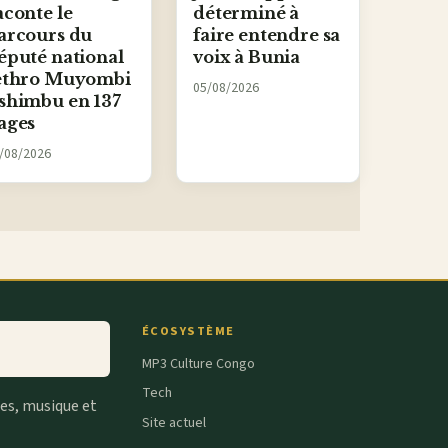
aconte le
déterminé à
arcours du
faire entendre sa
éputé national
voix à Bunia
ethro Muyombi
05/08/2026
shimbu en 137
ages
/08/2026
ÉCOSYSTÈME
MP3 Culture Congo
Tech
tes, musique et
Site actuel