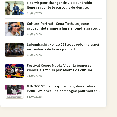
« Servir pour changer de vie » : Chérubin
Ilunga raconte le parcours du député
national Jethro Muyombi Tshimbu en 137
06/08/2026
pages
Culture-Portrait : Cena Toth, un jeune
rappeur déterminé à faire entendre sa voix à
Bunia
05/08/2026
Lubumbashi : Kongo 26Street redonne espoir
aux enfants de la rue par l’art
05/08/2026
Festival Congo Mboka Vibe : la jeunesse
kinoise a enfin sa plateforme de culture
urbaine
01/08/2026
GENOCOST : la diaspora congolaise refuse
l'oubli et lance une campagne pour soutenir
la pétition FONAREV depuis Bruxelles
31/07/2026