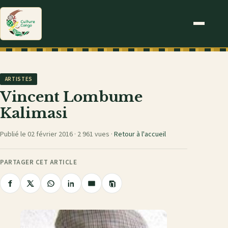
ARTISTES
Vincent Lombume
Kalimasi
Publié le 02 février 2016 ·
2 961 vues
·
Retour à l'accueil
PARTAGER CET ARTICLE
Copier
Partager
Partager
Partager
Partager
Partager
le
sur
sur
sur
sur
par
lien
Facebook
X
WhatsApp
LinkedIn
e-