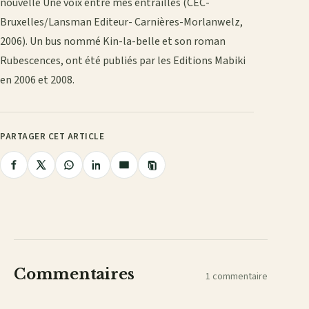
nouvelle Une voix entre mes entrailles (CEC-
Bruxelles/Lansman Editeur- Carnières-Morlanwelz,
2006). Un bus nommé Kin-la-belle et son roman
Rubescences, ont été publiés par les Editions Mabiki
en 2006 et 2008.
PARTAGER CET ARTICLE
Copier
Partager
Partager
Partager
Partager
Partager
le
lien
sur
sur
sur
sur
par
Facebook
X
WhatsApp
LinkedIn
e-
mail
Commentaires
1 commentaire