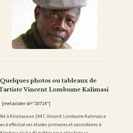
mail
Quelques photos ou tableaux de
l'artiste Vincent Lombume Kalimasi
[metaslider id="20714"]
Né à Kinshasa en 1947, Vincent Lombume Kalimasi a
eu à effectué ses études primaires et secondaires à
Kinshasa où il a dû quitter pour aller faire sa