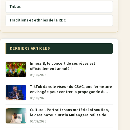
Tribus
Traditions et ethnies de la RDC
DERNIERS ARTICLES
Innoss’B, le concert de ses rêves est
officiellement annulé !
08/08/2026
TikTok dans le viseur du CSAC, une fermeture
envisagée pour contrer la propagande du
M23
06/08/2026
Culture - Portrait : sans matériel ni soutien,
le dessinateur Justin Mulengera refuse de
poser son crayon
06/08/2026