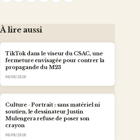
Partager
Partager
Partager
Partager
Partager
le
lien
sur
sur
sur
sur
par
Facebook
X
WhatsApp
LinkedIn
e-
mail
À lire aussi
TikTok dans le viseur du CSAC, une
fermeture envisagée pour contrer la
propagande du M23
06/08/2026
Culture - Portrait : sans matériel ni
soutien, le dessinateur Justin
Mulengera refuse de poser son
crayon
06/08/2026