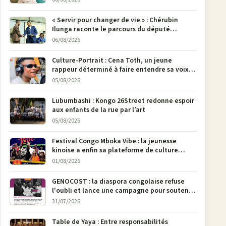
« Servir pour changer de vie » : Chérubin
Ilunga raconte le parcours du député
national Jethro Muyombi Tshimbu en 137
06/08/2026
pages
Culture-Portrait : Cena Toth, un jeune
rappeur déterminé à faire entendre sa voix à
Bunia
05/08/2026
Lubumbashi : Kongo 26Street redonne espoir
aux enfants de la rue par l’art
05/08/2026
Festival Congo Mboka Vibe : la jeunesse
kinoise a enfin sa plateforme de culture
urbaine
01/08/2026
GENOCOST : la diaspora congolaise refuse
l'oubli et lance une campagne pour soutenir
la pétition FONAREV depuis Bruxelles
31/07/2026
Table de Yaya : Entre responsabilités