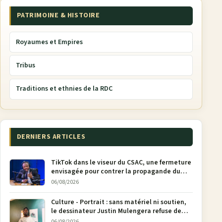
PATRIMOINE & HISTOIRE
Royaumes et Empires
Tribus
Traditions et ethnies de la RDC
DERNIERS ARTICLES
TikTok dans le viseur du CSAC, une fermeture
envisagée pour contrer la propagande du
M23
06/08/2026
Culture - Portrait : sans matériel ni soutien,
le dessinateur Justin Mulengera refuse de
poser son crayon
06/08/2026