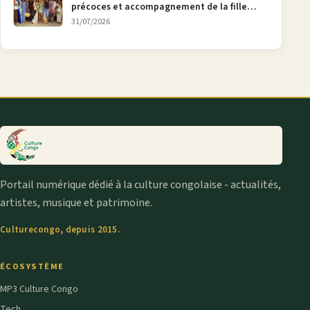
précoces et accompagnement de la fille
aînée, la diaspora en débat
31/07/2026
Portail numérique dédié à la culture congolaise - actualités,
artistes, musique et patrimoine.
Culturecongo, depuis 2015.
ÉCOSYSTÈME
MP3 Culture Congo
Tech