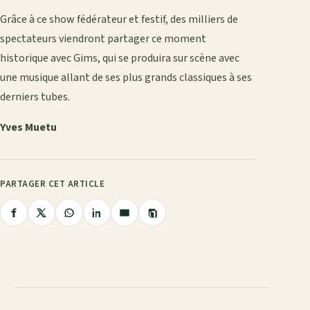
Grâce à ce show fédérateur et festif, des milliers de
spectateurs viendront partager ce moment
historique avec Gims, qui se produira sur scène avec
une musique allant de ses plus grands classiques à ses
derniers tubes.
Yves Muetu
PARTAGER CET ARTICLE
Copier
Partager
Partager
Partager
Partager
Partager
le
lien
sur
sur
sur
sur
par
Facebook
X
WhatsApp
LinkedIn
e-
mail