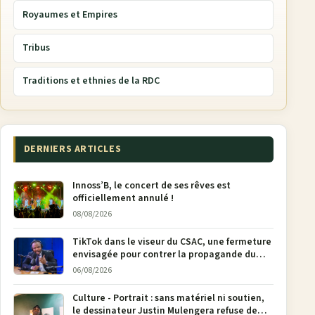
Royaumes et Empires
Tribus
Traditions et ethnies de la RDC
DERNIERS ARTICLES
Innoss’B, le concert de ses rêves est
officiellement annulé !
08/08/2026
TikTok dans le viseur du CSAC, une fermeture
envisagée pour contrer la propagande du
M23
06/08/2026
Culture - Portrait : sans matériel ni soutien,
le dessinateur Justin Mulengera refuse de