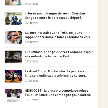
poser son crayon
06/08/2026
« Servir pour changer de vie » : Chérubin
Ilunga raconte le parcours du député
national Jethro Muyombi Tshimbu en 137
06/08/2026
pages
Culture-Portrait : Cena Toth, un jeune
rappeur déterminé à faire entendre sa voix à
Bunia
05/08/2026
Lubumbashi : Kongo 26Street redonne espoir
aux enfants de la rue par l’art
05/08/2026
Festival Congo Mboka Vibe : la jeunesse
kinoise a enfin sa plateforme de culture
urbaine
01/08/2026
GENOCOST : la diaspora congolaise refuse
l'oubli et lance une campagne pour soutenir
la pétition FONAREV depuis Bruxelles
31/07/2026