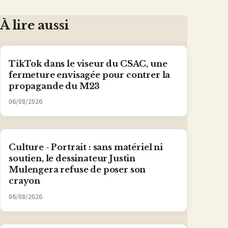
Facebook
X
WhatsApp
LinkedIn
e-
mail
À lire aussi
TikTok dans le viseur du CSAC, une
fermeture envisagée pour contrer la
propagande du M23
06/08/2026
Culture - Portrait : sans matériel ni
soutien, le dessinateur Justin
Mulengera refuse de poser son
crayon
06/08/2026