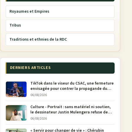
Royaumes et Empires
Tribus
Traditions et ethnies de la RDC
DERNIERS ARTICLES
TikTok dans le viseur du CSAC, une fermeture
envisagée pour contrer la propagande du
M23
06/08/2026
Culture - Portrait : sans matériel ni soutien,
le dessinateur Justin Mulengera refuse de
poser son crayon
06/08/2026
« Servir pour changer de vie » : Chérubin