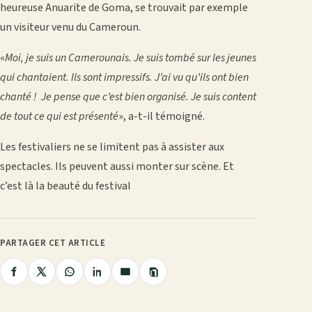
heureuse Anuarite de Goma, se trouvait par exemple
un visiteur venu du Cameroun.
«
Moi, je suis un Camerounais. Je suis tombé sur les jeunes
qui chantaient. Ils sont impressifs. J’ai vu qu’ils ont bien
chanté ! Je pense que c’est bien organisé. Je suis content
de tout ce qui est présenté
», a-t-il témoigné.
Les festivaliers ne se limitent pas à assister aux
spectacles. Ils peuvent aussi monter sur scène. Et
c’est là la beauté du festival
PARTAGER CET ARTICLE
Copier
Partager
Partager
Partager
Partager
Partager
le
lien
sur
sur
sur
sur
par