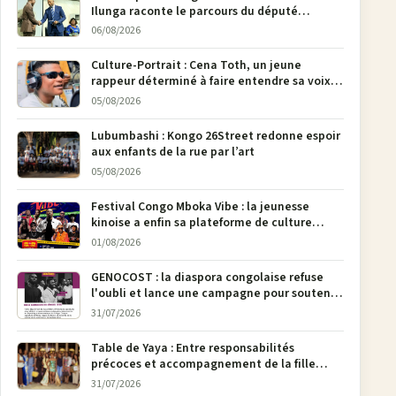
Ilunga raconte le parcours du député
national Jethro Muyombi Tshimbu en 137
06/08/2026
pages
Culture-Portrait : Cena Toth, un jeune
rappeur déterminé à faire entendre sa voix à
Bunia
05/08/2026
Lubumbashi : Kongo 26Street redonne espoir
aux enfants de la rue par l’art
05/08/2026
Festival Congo Mboka Vibe : la jeunesse
kinoise a enfin sa plateforme de culture
urbaine
01/08/2026
GENOCOST : la diaspora congolaise refuse
l'oubli et lance une campagne pour soutenir
la pétition FONAREV depuis Bruxelles
31/07/2026
Table de Yaya : Entre responsabilités
précoces et accompagnement de la fille
aînée, la diaspora en débat
31/07/2026