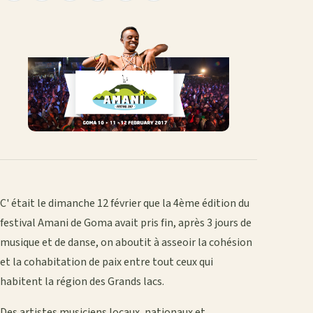
le
sur
sur
sur
sur
par
lien
Facebook
X
WhatsApp
LinkedIn
e-
mail
C' était le dimanche 12 février que la 4ème édition du
festival Amani de Goma avait pris fin, après 3 jours de
musique et de danse, on aboutit à asseoir la cohésion
et la cohabitation de paix entre tout ceux qui
habitent la région des Grands lacs.
Des artistes musiciens locaux, nationaux et