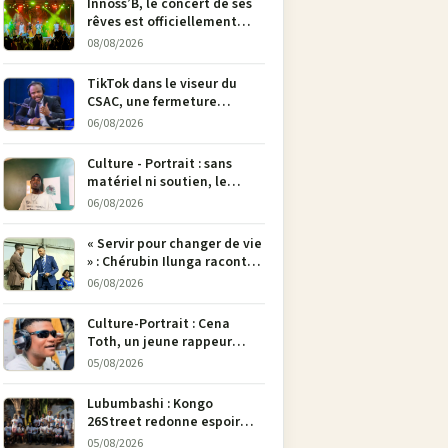
Innoss’B, le concert de ses
rêves est officiellement
annulé !
08/08/2026
TikTok dans le viseur du
CSAC, une fermeture
envisagée pour contrer la
06/08/2026
propagande du M23
Culture - Portrait : sans
matériel ni soutien, le
dessinateur Justin
06/08/2026
Mulengera refuse de poser
son crayon
« Servir pour changer de vie
» : Chérubin Ilunga raconte
le parcours du député
06/08/2026
national Jethro Muyombi
Tshimbu en 137 pages
Culture-Portrait : Cena
Toth, un jeune rappeur
déterminé à faire entendre
05/08/2026
sa voix à Bunia
Lubumbashi : Kongo
26Street redonne espoir
aux enfants de la rue par
05/08/2026