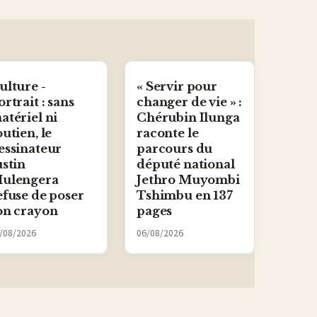
ulture -
« Servir pour
ortrait : sans
changer de vie » :
atériel ni
Chérubin Ilunga
outien, le
raconte le
essinateur
parcours du
ustin
député national
ulengera
Jethro Muyombi
efuse de poser
Tshimbu en 137
on crayon
pages
/08/2026
06/08/2026