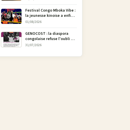
l’art
Festival Congo Mboka Vibe :
la jeunesse kinoise a enfin
sa plateforme de culture
01/08/2026
urbaine
GENOCOST : la diaspora
congolaise refuse l'oubli et
lance une campagne pour
31/07/2026
soutenir la pétition
FONAREV depuis Bruxelles