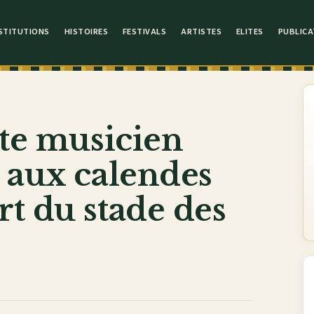
STITUTIONS
HISTOIRES
FESTIVALS
ARTISTES
ELITES
PUBLICA
ste musicien
 aux calendes
t du stade des