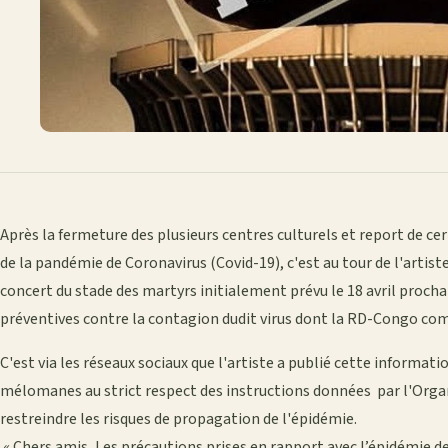
Après la fermeture des plusieurs centres culturels et report de c
de la pandémie de Coronavirus (Covid-19), c'est au tour de l'artist
concert du stade des martyrs initialement prévu le 18 avril proch
préventives contre la contagion dudit virus dont la RD-Congo comp
C'est via les réseaux sociaux que l'artiste a publié cette informat
mélomanes au strict respect des instructions données par l'Orga
restreindre les risques de propagation de l'épidémie.
« Chers amis, Les précautions prises en rapport avec l’épidémie de