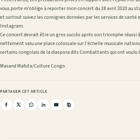
vous porte m’oblige à reporter mon concert du 18 avril 2020 au st
et surtout suivez les consignes données par les services de santé 
Instagram.
Ce concert devrait être un gros succès après son triomphe réussi à 
nettement valu une place colossale sur l'échelle musicale nation
certains congolais de la diaspora dits Combattants qui ont voulu b
Masand Mafuta/Culture Congo
PARTAGER CET ARTICLE
Copier
Partager
Partager
Partager
Partager
Partager
le
lien
sur
sur
sur
sur
par
Facebook
X
WhatsApp
LinkedIn
e-
mail