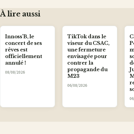
À lire aussi
Innoss’B, le
TikTok dans le
C
concert de ses
viseur du CSAC,
P
rêves est
une fermeture
m
officiellement
envisagée pour
s
annulé !
contrer la
d
propagande du
J
08/08/2026
M23
M
r
06/08/2026
s
06