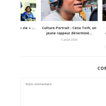
e vie » :...
Culture-Portrait : Cena Toth, un
Lubumbash
jeune rappeur déterminé...
redonne es
5 août 2026
CO