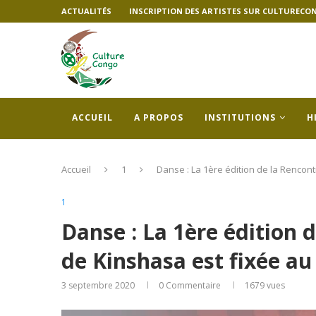
ACTUALITÉS
INSCRIPTION DES ARTISTES SUR CULTURECO
ACCUEIL
A PROPOS
INSTITUTIONS
H
Accueil
1
Danse : La 1ère édition de la Renco
1
Danse : La 1ère édition 
de Kinshasa est fixée a
3 septembre 2020
0 Commentaire
1679
vues