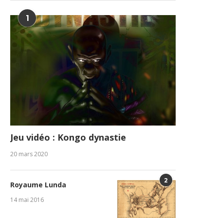
1
Jeu vidéo : Kongo dynastie
20 mars 2020
2
Royaume Lunda
14 mai 2016