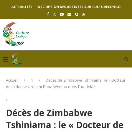
ACTUALITÉS
INSCRIPTION DES ARTISTES SUR CULTURECONGO
Accueil
1
Décès de Zimbabwe Tshiniama : le « Docteur
de la danse » rejoint Papa Wemba dans l’au-delà !
1
Décès de Zimbabwe
Tshiniama : le « Docteur de