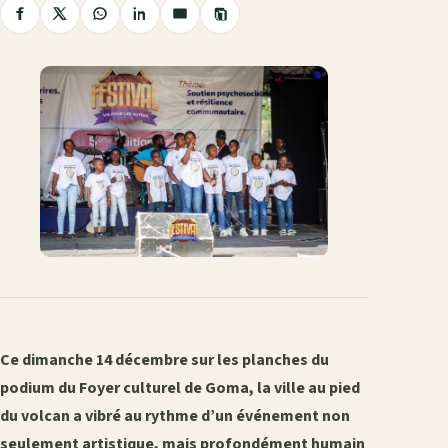
Copier
Partager
Partager
Partager
Partager
Partager
le
sur
sur
sur
sur
par
lien
Facebook
X
WhatsApp
LinkedIn
e-
mail
Ce dimanche 14 décembre sur les planches du
podium du Foyer culturel de Goma, la ville au pied
du volcan a vibré au rythme d’un événement non
seulement artistique, mais profondément humain