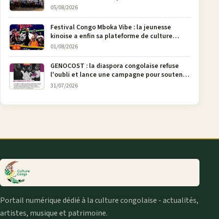
05/08/2026
Festival Congo Mboka Vibe : la jeunesse
kinoise a enfin sa plateforme de culture
urbaine
01/08/2026
GENOCOST : la diaspora congolaise refuse
l'oubli et lance une campagne pour soutenir
la pétition FONAREV depuis Bruxelles
31/07/2026
Portail numérique dédié à la culture congolaise - actualités,
artistes, musique et patrimoine.