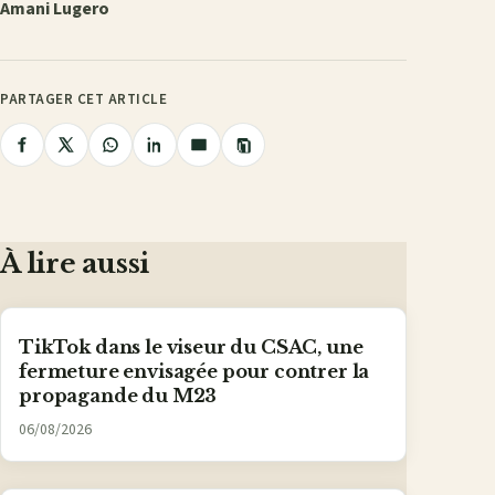
Amani Lugero
PARTAGER CET ARTICLE
Copier
Partager
Partager
Partager
Partager
Partager
le
lien
sur
sur
sur
sur
par
Facebook
X
WhatsApp
LinkedIn
e-
mail
À lire aussi
TikTok dans le viseur du CSAC, une
fermeture envisagée pour contrer la
propagande du M23
06/08/2026