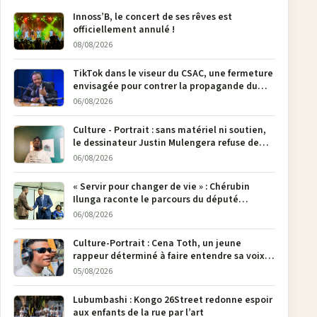
Innoss’B, le concert de ses rêves est
officiellement annulé !
08/08/2026
TikTok dans le viseur du CSAC, une fermeture
envisagée pour contrer la propagande du
M23
06/08/2026
Culture - Portrait : sans matériel ni soutien,
le dessinateur Justin Mulengera refuse de
poser son crayon
06/08/2026
« Servir pour changer de vie » : Chérubin
Ilunga raconte le parcours du député
national Jethro Muyombi Tshimbu en 137
06/08/2026
pages
Culture-Portrait : Cena Toth, un jeune
rappeur déterminé à faire entendre sa voix à
Bunia
05/08/2026
Lubumbashi : Kongo 26Street redonne espoir
aux enfants de la rue par l’art