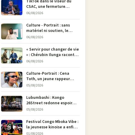
TikTok dans le viseur du
CSAC, une fermeture
envisagée pour contrer la
06/08/2026
propagande du M23
Culture - Portrait : sans
matériel ni soutien, le
dessinateur Justin
06/08/2026
Mulengera refuse de poser
son crayon
« Servir pour changer de vie
» : Chérubin Ilunga raconte
le parcours du député
06/08/2026
national Jethro Muyombi
Tshimbu en 137 pages
Culture-Portrait : Cena
Toth, un jeune rappeur
déterminé à faire entendre
05/08/2026
sa voix à Bunia
Lubumbashi : Kongo
26Street redonne espoir
aux enfants de la rue par
05/08/2026
l’art
Festival Congo Mboka Vibe :
la jeunesse kinoise a enfin
sa plateforme de culture
01/08/2026