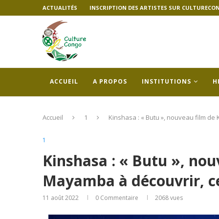
ACTUALITÉS
INSCRIPTION DES ARTISTES SUR CULTURECO
ACCUEIL
A PROPOS
INSTITUTIONS
H
Accueil
1
Kinshasa : « Butu », nouveau film de
1
Kinshasa : « Butu », nou
Mayamba à découvrir, c
11 août 2022
0 Commentaire
2068
vues