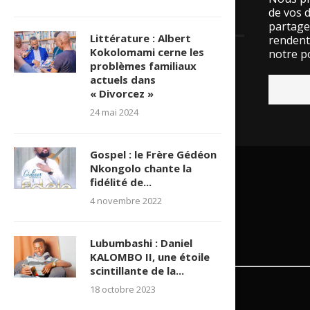
de vos 
LES VISITES
partage
Littérature : Albert
rendent 
Kokolomami cerne les
notre po
problèmes familiaux
15536336 visite(s)
actuels dans
« Divorcez »
24 mai 2024
Gospel : le Frère Gédéon
Nkongolo chante la
fidélité de...
4 novembre 2022
Lubumbashi : Daniel
KALOMBO II, une étoile
scintillante de la...
18 octobre 2023