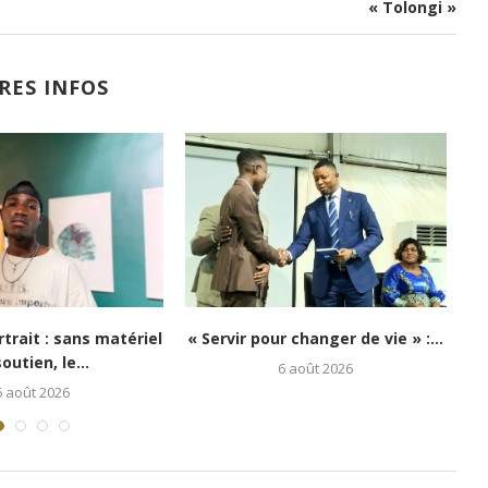
« Tolongi »
RES INFOS
hi : Kongo 26Street
Festival Congo Mboka Vibe : la
spoir aux enfants...
jeunesse kinoise...
5 août 2026
1 août 2026