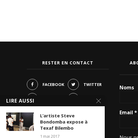
RESTER EN CONTACT
AB
FACEBOOK
TWITTER
Noms
PINTEREST
LIRE AUSSI
INSTAGRAM
Email
*
YOUTUBE
L’artiste Steve
Bondomba expose à
WHATSAPP
Texaf Bilembo
1 mai 2017
Nous pr