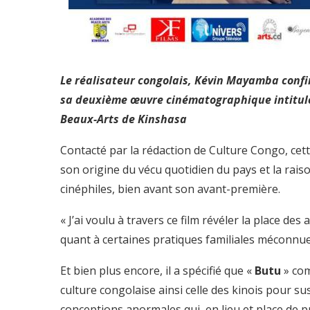
Le réalisateur congolais, Kévin Mayamba confir
sa deuxième
œuvre cinématographique intitulée
Beaux-Arts de Kinshasa
Contacté par la rédaction de Culture Congo, cett
son origine du vécu quotidien du pays et la raison
cinéphiles, bien avant son avant-première.
« J’ai voulu à travers ce film révéler la place de
quant à certaines pratiques familiales méconnues 
Et bien plus encore, il a spécifié que «
Butu
» com
culture congolaise ainsi celle des kinois pour su
conceptions anormales qui, en lieu et place de p