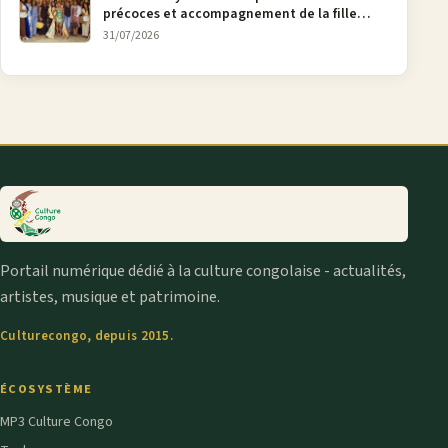
précoces et accompagnement de la fille
aînée, la diaspora en débat
31/07/2026
Portail numérique dédié à la culture congolaise - actualités,
artistes, musique et patrimoine.
Culturecongo, depuis 2015.
ÉCOSYSTÈME
MP3 Culture Congo