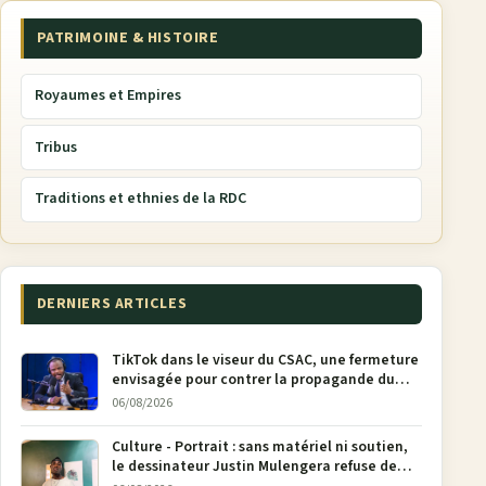
PATRIMOINE & HISTOIRE
Royaumes et Empires
Tribus
Traditions et ethnies de la RDC
DERNIERS ARTICLES
TikTok dans le viseur du CSAC, une fermeture
envisagée pour contrer la propagande du
M23
06/08/2026
Culture - Portrait : sans matériel ni soutien,
le dessinateur Justin Mulengera refuse de