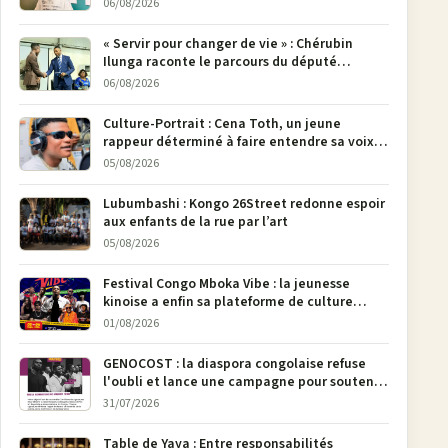
poser son crayon
06/08/2026
« Servir pour changer de vie » : Chérubin
Ilunga raconte le parcours du député
national Jethro Muyombi Tshimbu en 137
06/08/2026
pages
Culture-Portrait : Cena Toth, un jeune
rappeur déterminé à faire entendre sa voix à
Bunia
05/08/2026
Lubumbashi : Kongo 26Street redonne espoir
aux enfants de la rue par l’art
05/08/2026
Festival Congo Mboka Vibe : la jeunesse
kinoise a enfin sa plateforme de culture
urbaine
01/08/2026
GENOCOST : la diaspora congolaise refuse
l'oubli et lance une campagne pour soutenir
la pétition FONAREV depuis Bruxelles
31/07/2026
Table de Yaya : Entre responsabilités