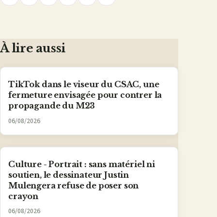
Partager
Partager
Partager
Partager
Partager
le
lien
sur
sur
sur
sur
par
Facebook
X
WhatsApp
LinkedIn
e-
mail
À lire aussi
TikTok dans le viseur du CSAC, une
fermeture envisagée pour contrer la
propagande du M23
06/08/2026
Culture - Portrait : sans matériel ni
soutien, le dessinateur Justin
Mulengera refuse de poser son
crayon
06/08/2026