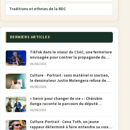
Traditions et ethnies de la RDC
DERNIERS ARTICLES
TikTok dans le viseur du CSAC, une fermeture
envisagée pour contrer la propagande du
M23
06/08/2026
Culture - Portrait : sans matériel ni soutien,
le dessinateur Justin Mulengera refuse de
poser son crayon
06/08/2026
« Servir pour changer de vie » : Chérubin
Ilunga raconte le parcours du député
national Jethro Muyombi Tshimbu en 137
06/08/2026
pages
Culture-Portrait : Cena Toth, un jeune
rappeur déterminé à faire entendre sa voix à