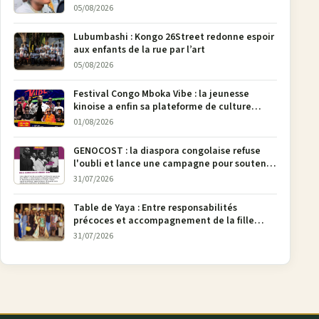
Bunia
05/08/2026
Lubumbashi : Kongo 26Street redonne espoir
aux enfants de la rue par l’art
05/08/2026
Festival Congo Mboka Vibe : la jeunesse
kinoise a enfin sa plateforme de culture
urbaine
01/08/2026
GENOCOST : la diaspora congolaise refuse
l'oubli et lance une campagne pour soutenir
la pétition FONAREV depuis Bruxelles
31/07/2026
Table de Yaya : Entre responsabilités
précoces et accompagnement de la fille
aînée, la diaspora en débat
31/07/2026