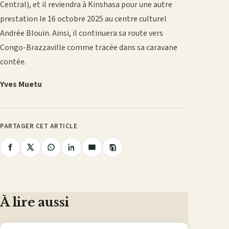
Central), et il reviendra à Kinshasa pour une autre
prestation le 16 octobre 2025 au centre culturel
Andrée Blouin. Ainsi, il continuera sa route vers
Congo-Brazzaville comme tracée dans sa caravane
contée.
Yves Muetu
PARTAGER CET ARTICLE
Copier
Partager
Partager
Partager
Partager
Partager
le
lien
sur
sur
sur
sur
par
Facebook
X
WhatsApp
LinkedIn
e-
mail
À lire aussi