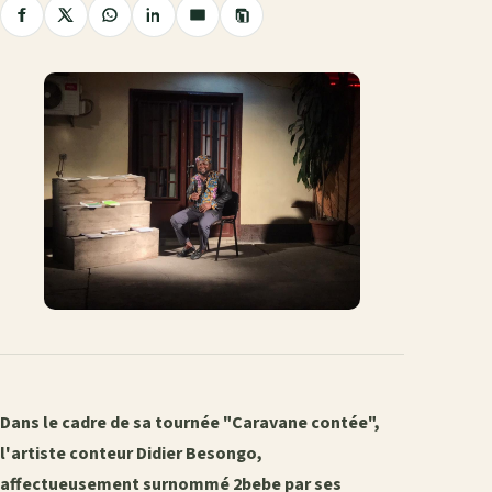
Copier
Partager
Partager
Partager
Partager
Partager
le
sur
sur
sur
sur
par
lien
Facebook
X
WhatsApp
LinkedIn
e-
mail
Dans le cadre de sa tournée "Caravane contée",
l'artiste conteur Didier Besongo,
affectueusement surnommé 2bebe par ses