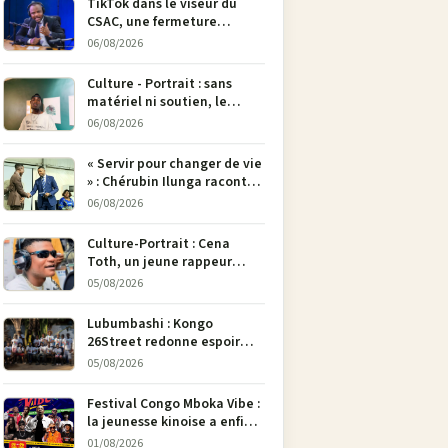
TikTok dans le viseur du
CSAC, une fermeture
envisagée pour contrer la
06/08/2026
propagande du M23
Culture - Portrait : sans
matériel ni soutien, le
dessinateur Justin
06/08/2026
Mulengera refuse de poser
son crayon
« Servir pour changer de vie
» : Chérubin Ilunga raconte
le parcours du député
06/08/2026
national Jethro Muyombi
Tshimbu en 137 pages
Culture-Portrait : Cena
Toth, un jeune rappeur
déterminé à faire entendre
05/08/2026
sa voix à Bunia
Lubumbashi : Kongo
26Street redonne espoir
aux enfants de la rue par
05/08/2026
l’art
Festival Congo Mboka Vibe :
la jeunesse kinoise a enfin
sa plateforme de culture
01/08/2026