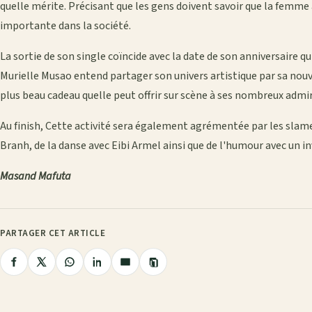
quelle mérite. Précisant que les gens doivent savoir que la femme a
importante dans la société.
La sortie de son single coïncide avec la date de son anniversaire qu
Murielle Musao entend partager son univers artistique par sa nou
plus beau cadeau quelle peut offrir sur scène à ses nombreux admi
Au finish, Cette activité sera également agrémentée par les slam
Branh, de la danse avec Eibi Armel ainsi que de l'humour avec un in
Masand Mafuta
PARTAGER CET ARTICLE
Copier
Partager
Partager
Partager
Partager
Partager
le
lien
sur
sur
sur
sur
par
Facebook
X
WhatsApp
LinkedIn
e-