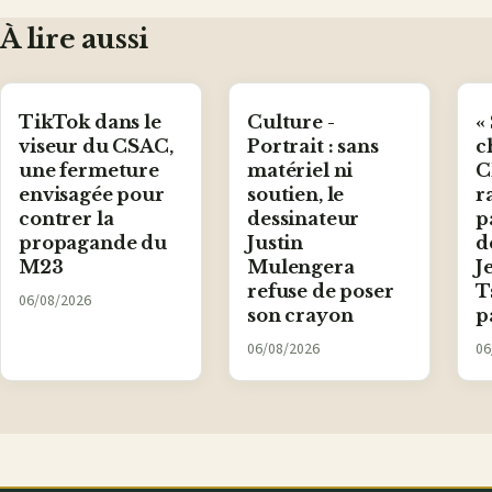
mail
À lire aussi
TikTok dans le
Culture -
«
viseur du CSAC,
Portrait : sans
c
une fermeture
matériel ni
C
envisagée pour
soutien, le
r
contrer la
dessinateur
p
propagande du
Justin
d
M23
Mulengera
J
refuse de poser
T
06/08/2026
son crayon
p
06/08/2026
06