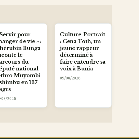
 Servir pour
Culture-Portrait
hanger de vie » :
: Cena Toth, un
hérubin Ilunga
jeune rappeur
aconte le
déterminé à
arcours du
faire entendre sa
éputé national
voix à Bunia
ethro Muyombi
05/08/2026
shimbu en 137
ages
/08/2026