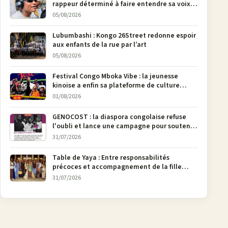
rappeur déterminé à faire entendre sa voix à
Bunia
05/08/2026
Lubumbashi : Kongo 26Street redonne espoir
aux enfants de la rue par l’art
05/08/2026
Festival Congo Mboka Vibe : la jeunesse
kinoise a enfin sa plateforme de culture
urbaine
01/08/2026
GENOCOST : la diaspora congolaise refuse
l'oubli et lance une campagne pour soutenir
la pétition FONAREV depuis Bruxelles
31/07/2026
Table de Yaya : Entre responsabilités
précoces et accompagnement de la fille
aînée, la diaspora en débat
31/07/2026