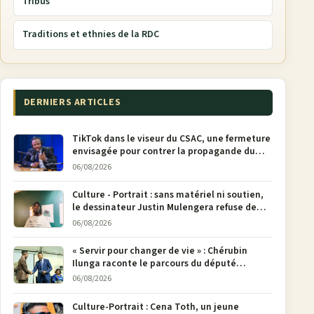
Tribus
Traditions et ethnies de la RDC
DERNIERS ARTICLES
TikTok dans le viseur du CSAC, une fermeture
envisagée pour contrer la propagande du
M23
06/08/2026
Culture - Portrait : sans matériel ni soutien,
le dessinateur Justin Mulengera refuse de
poser son crayon
06/08/2026
« Servir pour changer de vie » : Chérubin
Ilunga raconte le parcours du député
national Jethro Muyombi Tshimbu en 137
06/08/2026
pages
Culture-Portrait : Cena Toth, un jeune