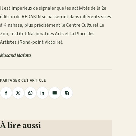
Il est impérieux de signaler que les activités de la 2e
édition de REDAKIN se passeront dans différents sites
à Kinshasa, plus précisément le Centre Culturel Le
Zoo, Institut National des Arts et la Place des
Artistes (Rond-point Victoire).
Masand Mafuta
PARTAGER CET ARTICLE
Copier
Partager
Partager
Partager
Partager
Partager
le
lien
sur
sur
sur
sur
par
Facebook
X
WhatsApp
LinkedIn
e-
mail
À lire aussi