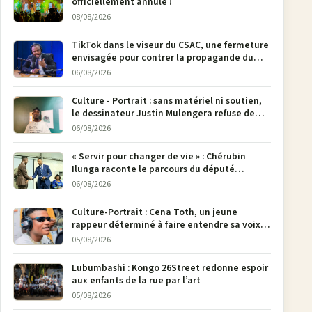
officiellement annulé !
08/08/2026
TikTok dans le viseur du CSAC, une fermeture
envisagée pour contrer la propagande du
M23
06/08/2026
Culture - Portrait : sans matériel ni soutien,
le dessinateur Justin Mulengera refuse de
poser son crayon
06/08/2026
« Servir pour changer de vie » : Chérubin
Ilunga raconte le parcours du député
national Jethro Muyombi Tshimbu en 137
06/08/2026
pages
Culture-Portrait : Cena Toth, un jeune
rappeur déterminé à faire entendre sa voix à
Bunia
05/08/2026
Lubumbashi : Kongo 26Street redonne espoir
aux enfants de la rue par l’art
05/08/2026