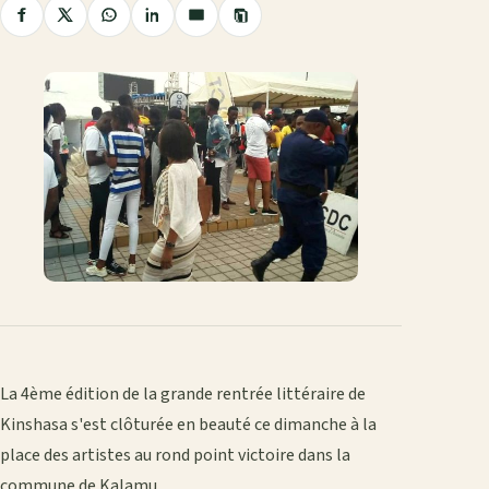
Copier
Partager
Partager
Partager
Partager
Partager
le
sur
sur
sur
sur
par
lien
Facebook
X
WhatsApp
LinkedIn
e-
mail
La 4ème édition de la grande rentrée littéraire de
Kinshasa s'est clôturée en beauté ce dimanche à la
place des artistes au rond point victoire dans la
commune de Kalamu.