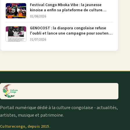
Festival Congo Mboka Vibe : la jeunesse
kinoise a enfin sa plateforme de culture
urbaine
01/08/2026
GENOCOST : la diaspora congolaise refuse
l'oubli et lance une campagne pour soutenir
la pétition FONAREV depuis Bruxelles
31/07/2026
Portail numérique dédié à la culture congolaise - actualités,
artistes, musique et patrimoine.
Culturecongo, depuis 2015.