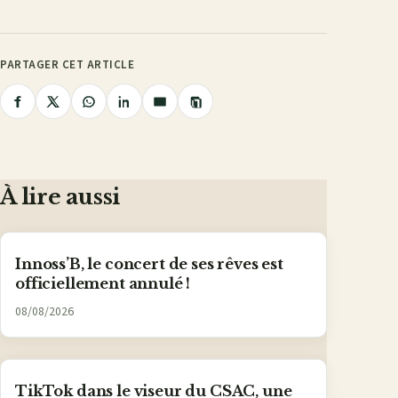
PARTAGER CET ARTICLE
Copier
Partager
Partager
Partager
Partager
Partager
le
lien
sur
sur
sur
sur
par
Facebook
X
WhatsApp
LinkedIn
e-
mail
À lire aussi
Innoss’B, le concert de ses rêves est
officiellement annulé !
08/08/2026
TikTok dans le viseur du CSAC, une