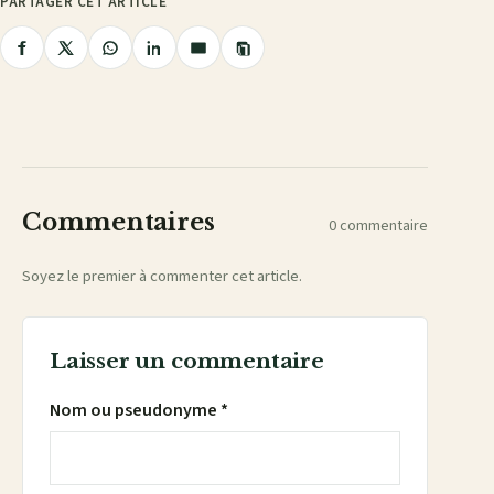
PARTAGER CET ARTICLE
Copier
Partager
Partager
Partager
Partager
Partager
le
lien
sur
sur
sur
sur
par
Facebook
X
WhatsApp
LinkedIn
e-
mail
Commentaires
0 commentaire
Soyez le premier à commenter cet article.
Laisser un commentaire
Nom ou pseudonyme *