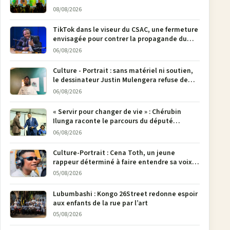
08/08/2026
TikTok dans le viseur du CSAC, une fermeture
envisagée pour contrer la propagande du
M23
06/08/2026
Culture - Portrait : sans matériel ni soutien,
le dessinateur Justin Mulengera refuse de
poser son crayon
06/08/2026
« Servir pour changer de vie » : Chérubin
Ilunga raconte le parcours du député
national Jethro Muyombi Tshimbu en 137
06/08/2026
pages
Culture-Portrait : Cena Toth, un jeune
rappeur déterminé à faire entendre sa voix à
Bunia
05/08/2026
Lubumbashi : Kongo 26Street redonne espoir
aux enfants de la rue par l’art
05/08/2026