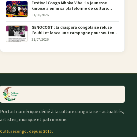
Festival Congo Mboka Vibe : la jeunesse
kinoise a enfin sa plateforme de culture
urbaine
01/08/2026
GENOCOST : la diaspora congolaise refuse
l'oubli et lance une campagne pour soutenir
la pétition FONAREV depuis Bruxelles
31/07/2026
Portail numérique dédié à la culture congolaise - actualités,
artistes, musique et patrimoine.
Culturecongo, depuis 2015.