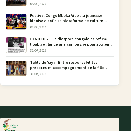
05/08/2026
Festival Congo Mboka Vibe : la jeunesse
kinoise a enfin sa plateforme de culture
urbaine
01/08/2026
GENOCOST : la diaspora congolaise refuse
l'oubli et lance une campagne pour soutenir
la pétition FONAREV depuis Bruxelles
31/07/2026
Table de Yaya : Entre responsabilités
précoces et accompagnement de la fille
aînée, la diaspora en débat
31/07/2026