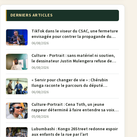
DERNIERS ARTICLES
TikTok dans le viseur du CSAC, une fermeture
envisagée pour contrer la propagande du
M23
06/08/2026
Culture - Portrait : sans matériel ni soutien,
le dessinateur Justin Mulengera refuse de
poser son crayon
06/08/2026
« Servir pour changer de vie » : Chérubin
Ilunga raconte le parcours du député
national Jethro Muyombi Tshimbu en 137
06/08/2026
pages
Culture-Portrait : Cena Toth, un jeune
rappeur déterminé à faire entendre sa voix à
Bunia
05/08/2026
Lubumbashi : Kongo 26Street redonne espoir
aux enfants de la rue par l’art