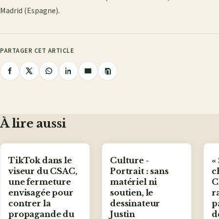
Madrid (Espagne).
PARTAGER CET ARTICLE
Copier
Partager
Partager
Partager
Partager
Partager
le
lien
sur
sur
sur
sur
par
Facebook
X
WhatsApp
LinkedIn
e-
mail
À lire aussi
TikTok dans le
Culture -
«
viseur du CSAC,
Portrait : sans
c
une fermeture
matériel ni
C
envisagée pour
soutien, le
r
contrer la
dessinateur
p
propagande du
Justin
d