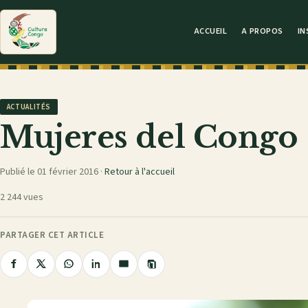
ACCUEIL
A PROPOS
IN
ACTUALITÉS
Mujeres del Congo
Publié le 01 février 2016 ·
Retour à l'accueil
2 244 vues
PARTAGER CET ARTICLE
Copier
Partager
Partager
Partager
Partager
Partager
le
sur
sur
sur
sur
par
lien
Facebook
X
WhatsApp
LinkedIn
e-