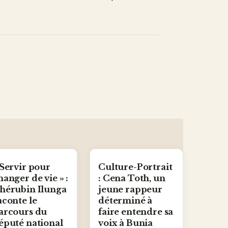
 Servir pour
Culture-Portrait
hanger de vie » :
: Cena Toth, un
hérubin Ilunga
jeune rappeur
aconte le
déterminé à
arcours du
faire entendre sa
éputé national
voix à Bunia