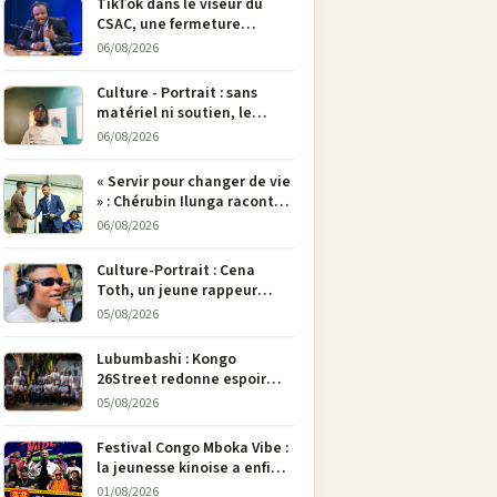
TikTok dans le viseur du
CSAC, une fermeture
envisagée pour contrer la
06/08/2026
propagande du M23
Culture - Portrait : sans
matériel ni soutien, le
dessinateur Justin
06/08/2026
Mulengera refuse de poser
son crayon
« Servir pour changer de vie
» : Chérubin Ilunga raconte
le parcours du député
06/08/2026
national Jethro Muyombi
Tshimbu en 137 pages
Culture-Portrait : Cena
Toth, un jeune rappeur
déterminé à faire entendre
05/08/2026
sa voix à Bunia
Lubumbashi : Kongo
26Street redonne espoir
aux enfants de la rue par
05/08/2026
l’art
Festival Congo Mboka Vibe :
la jeunesse kinoise a enfin
sa plateforme de culture
01/08/2026